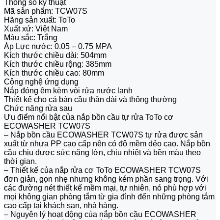
Thông số kỹ thuật
Mã sản phẩm: TCW07S
Hãng sản xuất: ToTo
Xuất xứ: Việt Nam
Màu sắc: Trắng
Áp Lực nước: 0.05 – 0.75 MPA
Kích thước chiều dài: 504mm
Kích thước chiều rộng: 385mm
Kích thước chiều cao: 80mm
Công nghệ ứng dụng
Nắp đóng êm kèm vòi rửa nước lạnh
Thiết kế cho cả bàn cầu thân dài và thông thường
Chức năng rửa sau
Ưu điểm nổi bật của nắp bồn cầu tự rửa ToTo cơ
ECOWASHER TCW07S
– Nắp bồn cầu ECOWASHER TCW07S tự rửa được sản
xuất từ nhựa PP cao cấp nên có độ mềm dẻo cao. Nắp bồn
cầu chịu được sức nặng lớn, chịu nhiệt và bền màu theo
thời gian.
– Thiết kế của nắp rửa cơ ToTo ECOWASHER TCW07S
đơn giản, gọn nhẹ nhưng không kém phần sang trọng. Với
các đường nét thiết kế mềm mại, tự nhiên, nó phù hợp với
mọi không gian phòng tắm từ gia đình đến những phòng tắm
cao cấp tại khách sạn, nhà hàng.
– Nguyên lý hoạt động của nắp bồn cầu ECOWASHER