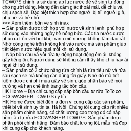
TCW07S chính là sử dụng áp lực nước để vệ sinh tự động
cho người dùng. Mang đến cảm giác thoải mái, dễ chịu và
chịu sạch sẽ. Đặc biệt thích hợp cho người bị trĩ, người già,
phụ nữ và trẻ nhỏ.
>>> Xem thêm: bồn vệ sinh inax
– Sản phẩm được tích hợp vòi nước vệ sinh lạnh, phù hợp
sử dụng vào những ngày hè nóng bức. Các tia nước được
phun ra trộn với bọt khí, mạnh mẽ nhưng không làm đau rát.
Nhờ công nghệ trộn không khí vào nước mà sản phẩm giúp
tiết kiệm nước hiệu quả mỗi khi sử dụng.
– Nắp bồn cầu và vòi rửa tự động hoạt động êm ái, không
gây tiếng ồn. Người dùng sẽ không cảm thấy khó chịu hay ái
ngại khi sử dụng.
– Sản phẩm có 2 chức năng rửa chính là rửa tiểu nữ và rửa
sau sạch sẽ mà không cần dùng tời giấy. Nhờ đó mà tiết
kiệm được chi phí mua giấy vệ sinh, góp phần bảo vệ môi
trường và hạn chế tình trạng tắc bồn cầu.
HK Home – Địa chỉ cung cấp nắp bồn cầu tự rửa ToTo cơ
ECOWASHER TCW07S uy tín
HK Home được biết đến là đơn vị cung cấp các sản phẩm,
thiết bị vệ sinh uy tín tại Hà Nội. Chúng tôi cung cấp rất nhiều
sản phẩm chính hãng, có chất lượng cao trong đó có nắp
bồn cầu tự rửa ECOWASHER TCW07S. Sản phẩm được
phân phối chính hãng. Đảm bảo chất lượng tốt, mẫu mã đẹp
khi cung cấp cho khách hàng.