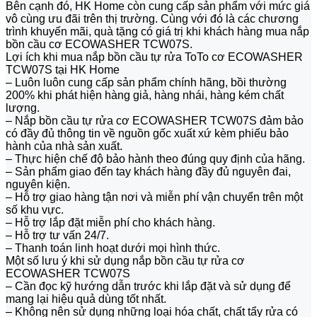
Bên cạnh đó, HK Home còn cung cấp sản phẩm với mức giá
vô cùng ưu đãi trên thị trường. Cùng với đó là các chương
trình khuyến mãi, quà tặng có giá trị khi khách hàng mua nắp
bồn cầu cơ ECOWASHER TCW07S.
Lợi ích khi mua nắp bồn cầu tự rửa ToTo cơ ECOWASHER
TCW07S tại HK Home
– Luôn luôn cung cấp sản phẩm chính hãng, bồi thường
200% khi phát hiện hàng giả, hàng nhái, hàng kém chất
lượng.
– Nắp bồn cầu tự rửa cơ ECOWASHER TCW07S đảm bảo
có đầy đủ thông tin về nguồn gốc xuất xứ kèm phiếu bảo
hành của nhà sản xuất.
– Thực hiện chế độ bảo hành theo đúng quy định của hãng.
– Sản phẩm giao đến tay khách hàng đầy đủ nguyên đai,
nguyên kiện.
– Hỗ trợ giao hàng tận nơi và miễn phí vận chuyển trên một
số khu vực.
– Hỗ trợ lắp đặt miễn phí cho khách hàng.
– Hỗ trợ tư vấn 24/7.
– Thanh toán linh hoạt dưới mọi hình thức.
Một số lưu ý khi sử dụng nắp bồn cầu tự rửa cơ
ECOWASHER TCW07S
– Cần đọc kỹ hướng dẫn trước khi lắp đặt và sử dụng để
mang lại hiệu quả dùng tốt nhất.
– Không nên sử dụng những loại hóa chất, chất tẩy rửa có