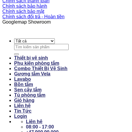
Chính sách thanh toán
Chính sách bảo hành
Chính sách bảo mật
Chính sách đổi trả - Hoàn tiền
Googlemap Showroom
Search
for:
Thiết bị vệ sinh
Phụ kiện phòng tắm
Combo Thiết Bị Vệ Sinh
Gương tắm Vela
Lavabo
Bồn tắm
Sen cây tắm
Tủ phòng tắm
Giỏ hàng
Liên hệ
Tin Tức
Login
Liên hệ
08:00 - 17:00