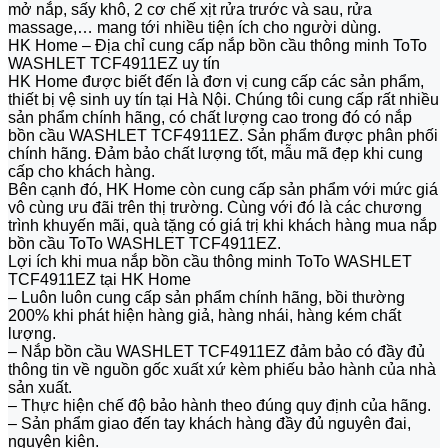
mở nắp, sấy khô, 2 cơ chế xịt rửa trước và sau, rửa
massage,… mang tới nhiều tiện ích cho người dùng.
HK Home – Địa chỉ cung cấp nắp bồn cầu thông minh ToTo
WASHLET TCF4911EZ uy tín
HK Home được biết đến là đơn vị cung cấp các sản phẩm,
thiết bị vệ sinh uy tín tại Hà Nội. Chúng tôi cung cấp rất nhiều
sản phẩm chính hãng, có chất lượng cao trong đó có nắp
bồn cầu WASHLET TCF4911EZ. Sản phẩm được phân phối
chính hãng. Đảm bảo chất lượng tốt, mẫu mã đẹp khi cung
cấp cho khách hàng.
Bên cạnh đó, HK Home còn cung cấp sản phẩm với mức giá
vô cùng ưu đãi trên thị trường. Cùng với đó là các chương
trình khuyến mãi, quà tặng có giá trị khi khách hàng mua nắp
bồn cầu ToTo WASHLET TCF4911EZ.
Lợi ích khi mua nắp bồn cầu thông minh ToTo WASHLET
TCF4911EZ tại HK Home
– Luôn luôn cung cấp sản phẩm chính hãng, bồi thường
200% khi phát hiện hàng giả, hàng nhái, hàng kém chất
lượng.
– Nắp bồn cầu WASHLET TCF4911EZ đảm bảo có đầy đủ
thông tin về nguồn gốc xuất xứ kèm phiếu bảo hành của nhà
sản xuất.
– Thực hiện chế độ bảo hành theo đúng quy định của hãng.
– Sản phẩm giao đến tay khách hàng đầy đủ nguyên đai,
nguyên kiện.