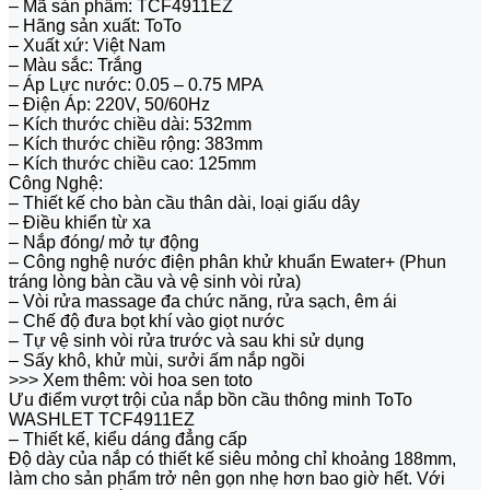
– Mã sản phẩm: TCF4911EZ
– Hãng sản xuất: ToTo
– Xuất xứ: Việt Nam
– Màu sắc: Trắng
– Áp Lực nước: 0.05 – 0.75 MPA
– Điện Áp: 220V, 50/60Hz
– Kích thước chiều dài: 532mm
– Kích thước chiều rộng: 383mm
– Kích thước chiều cao: 125mm
Công Nghệ:
– Thiết kế cho bàn cầu thân dài, loại giấu dây
– Điều khiển từ xa
– Nắp đóng/ mở tự động
– Công nghệ nước điện phân khử khuẩn Ewater+ (Phun
tráng lòng bàn cầu và vệ sinh vòi rửa)
– Vòi rửa massage đa chức năng, rửa sạch, êm ái
– Chế độ đưa bọt khí vào giọt nước
– Tự vệ sinh vòi rửa trước và sau khi sử dụng
– Sấy khô, khử mùi, sưởi ấm nắp ngồi
>>> Xem thêm: vòi hoa sen toto
Ưu điểm vượt trội của nắp bồn cầu thông minh ToTo
WASHLET TCF4911EZ
– Thiết kế, kiểu dáng đẳng cấp
Độ dày của nắp có thiết kế siêu mỏng chỉ khoảng 188mm,
làm cho sản phẩm trở nên gọn nhẹ hơn bao giờ hết. Với