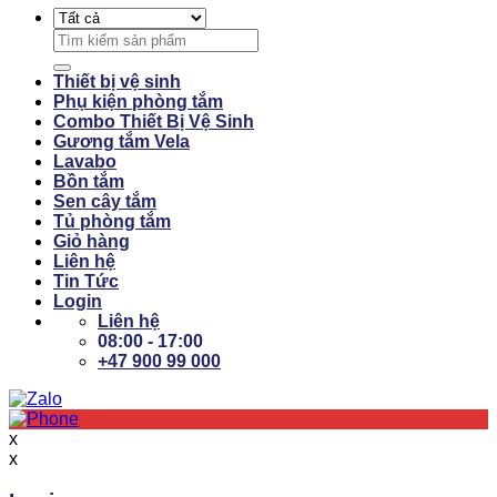
Search
for:
Thiết bị vệ sinh
Phụ kiện phòng tắm
Combo Thiết Bị Vệ Sinh
Gương tắm Vela
Lavabo
Bồn tắm
Sen cây tắm
Tủ phòng tắm
Giỏ hàng
Liên hệ
Tin Tức
Login
Liên hệ
08:00 - 17:00
+47 900 99 000
x
x