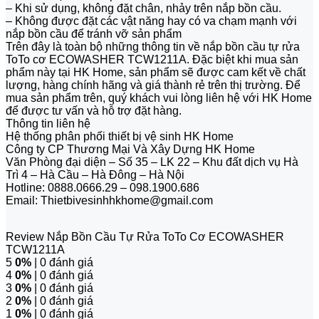
– Khi sử dụng, không đặt chân, nhảy trên nắp bồn cầu.
– Không được đặt các vật năng hay có va chạm mạnh với
nắp bồn cầu để tránh vỡ sản phẩm
Trên đây là toàn bộ những thông tin về nắp bồn cầu tự rửa
ToTo cơ ECOWASHER TCW1211A. Đặc biệt khi mua sản
phẩm này tại HK Home, sản phẩm sẽ được cam kết về chất
lượng, hàng chính hãng và giá thành rẻ trên thị trường. Để
mua sản phẩm trên, quý khách vui lòng liên hệ với HK Home
để được tư vấn và hỗ trợ đặt hàng.
Thông tin liên hệ
Hệ thống phân phối thiết bị vệ sinh HK Home
Công ty CP Thương Mại Và Xây Dựng HK Home
Văn Phòng đại diện – Số 35 – LK 22 – Khu đất dịch vụ Hà
Trì 4 – Hà Cầu – Hà Đông – Hà Nội
Hotline: 0888.0666.29 – 098.1900.686
Email: Thietbivesinhhkhome@gmail.com
Review Nắp Bồn Cầu Tự Rửa ToTo Cơ ECOWASHER
TCW1211A
5
0%
| 0 đánh giá
4
0%
| 0 đánh giá
3
0%
| 0 đánh giá
2
0%
| 0 đánh giá
1
0%
| 0 đánh giá