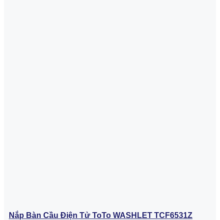
Nắp Bàn Cầu Điện Tử ToTo WASHLET TCF6531Z