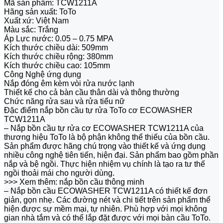
Mã sản phẩm: TCW1211A
Hãng sản xuất: ToTo
Xuất xứ: Việt Nam
Màu sắc: Trắng
Áp Lực nước: 0.05 – 0.75 MPA
Kích thước chiều dài: 509mm
Kích thước chiều rộng: 380mm
Kích thước chiều cao: 105mm
Công Nghệ ứng dụng
Nắp đóng êm kèm vòi rửa nước lạnh
Thiết kế cho cả bàn cầu thân dài và thông thường
Chức năng rửa sau và rửa tiểu nữ
Đặc điểm nắp bồn cầu tự rửa ToTo cơ ECOWASHER
TCW1211A
– Nắp bồn cầu tự rửa cơ ECOWASHER TCW1211A của
thương hiệu ToTo là bộ phận không thể thiếu của bồn cầu.
Sản phẩm được hãng chú trọng vào thiết kế và ứng dụng
nhiều công nghệ tiên tiến, hiện đại. Sản phẩm bao gồm phần
nắp và bệ ngồi. Thực hiện nhiệm vụ chính là tạo ra tư thế
ngồi thoải mái cho người dùng.
>>> Xem thêm: nắp bồn cầu thông minh
– Nắp bồn cầu ECOWASHER TCW1211A có thiết kế đơn
giản, gọn nhẹ. Các đường nét và chi tiết trên sản phẩm thể
hiện được sự mềm mại, tự nhiên. Phù hợp với mọi không
gian nhà tắm và có thể lắp đặt được với mọi bàn cầu ToTo.