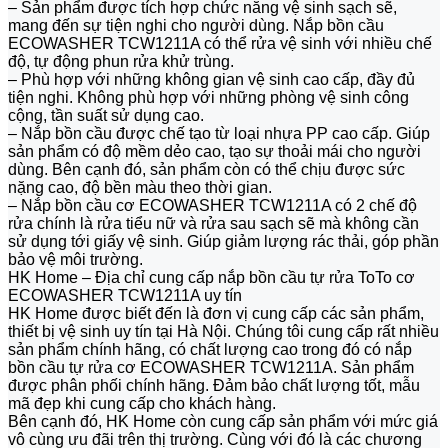
– Sản phẩm được tích hợp chức năng vệ sinh sạch sẽ,
mang đến sự tiện nghi cho người dùng. Nắp bồn cầu
ECOWASHER TCW1211A có thể rửa vệ sinh với nhiều chế
độ, tự động phun rửa khử trùng.
– Phù hợp với những không gian vệ sinh cao cấp, đầy đủ
tiện nghi. Không phù hợp với những phòng vệ sinh công
cộng, tần suất sử dụng cao.
– Nắp bồn cầu được chế tạo từ loại nhựa PP cao cấp. Giúp
sản phẩm có độ mềm dẻo cao, tạo sự thoải mái cho người
dùng. Bên cạnh đó, sản phẩm còn có thể chịu được sức
nặng cao, độ bền màu theo thời gian.
– Nắp bồn cầu cơ ECOWASHER TCW1211A có 2 chế độ
rửa chính là rửa tiểu nữ và rửa sau sạch sẽ mà không cần
sử dụng tới giấy vệ sinh. Giúp giảm lượng rác thải, góp phần
bảo vệ môi trường.
HK Home – Địa chỉ cung cấp nắp bồn cầu tự rửa ToTo cơ
ECOWASHER TCW1211A uy tín
HK Home được biết đến là đơn vị cung cấp các sản phẩm,
thiết bị vệ sinh uy tín tại Hà Nội. Chúng tôi cung cấp rất nhiều
sản phẩm chính hãng, có chất lượng cao trong đó có nắp
bồn cầu tự rửa cơ ECOWASHER TCW1211A. Sản phẩm
được phân phối chính hãng. Đảm bảo chất lượng tốt, mẫu
mã đẹp khi cung cấp cho khách hàng.
Bên cạnh đó, HK Home còn cung cấp sản phẩm với mức giá
vô cùng ưu đãi trên thị trường. Cùng với đó là các chương