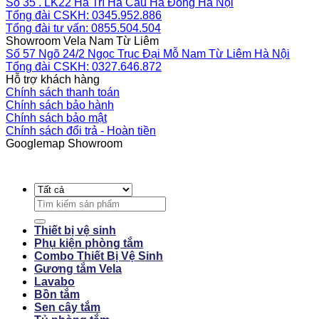
Số 35 . LK22 Hà Trì Hà Cầu Hà Đông Hà Nội
Tổng đài CSKH: 0345.952.886
Tổng đài tư vấn: 0855.504.504
Showroom Vela Nam Từ Liêm
Số 57 Ngõ 24/2 Ngọc Trục Đại Mỗ Nam Từ Liêm Hà Nội
Tổng đài CSKH: 0327.646.872
Hỗ trợ khách hàng
Chính sách thanh toán
Chính sách bảo hành
Chính sách bảo mật
Chính sách đổi trả - Hoàn tiền
Googlemap Showroom
Search
for:
Thiết bị vệ sinh
Phụ kiện phòng tắm
Combo Thiết Bị Vệ Sinh
Gương tắm Vela
Lavabo
Bồn tắm
Sen cây tắm