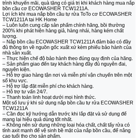
trình khuyến mãi, quà tặng có giá trị khi khách hàng mua nắp
bồn cầu cơ ECOWASHER TCW1211A.
Lợi ích khi mua nắp bồn cầu tự rửa ToTo cơ ECOWASHER
TCW1211A tại HK Home
– Luôn luôn cung cấp sản phẩm chính hãng, bồi thường
200% khi phát hiện hàng giả, hàng nhái, hàng kém chất
lượng.
– Nắp bồn cầu ECOWASHER TCW1211A đảm bảo có đầy
đủ thông tin về nguồn gốc xuất xứ kèm phiếu bảo hành của
nhà sản xuất.
– Thực hiện chế độ bảo hành theo đúng quy định của hãng.
– Sản phẩm giao đến tay khách hàng đầy đủ nguyên đai,
nguyên kiện.
– Hỗ trợ giao hàng tận nơi và miễn phí vận chuyển trên một
số khu vực.
– Hỗ trợ lắp đặt miễn phí cho khách hàng.
– Hỗ trợ tư vấn 24/7.
– Thanh toán linh hoạt dưới mọi hình thức.
Một số lưu ý khi sử dụng nắp bồn cầu tự rửa ECOWASHER
TCW1211A
– Cần đọc kỹ hướng dẫn trước khi lắp đặt và sử dụng để
mang lại hiệu quả dùng tốt nhất.
– Không nên sử dụng những loại hóa chất, chất tẩy rửa có
tính axit mạnh để vệ sinh bề mặt của nắp bồn cầu, để nâng
cao tuổi thọ cho sản phẩm.