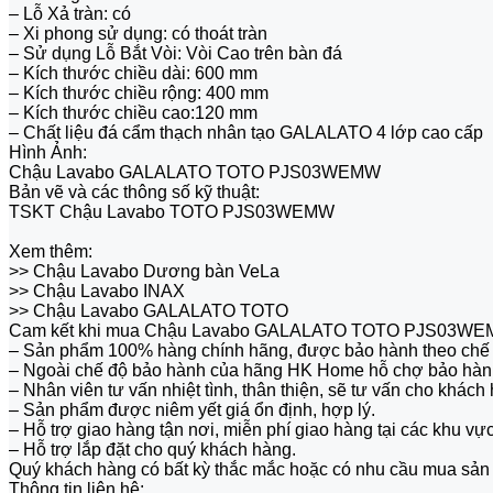
– Lỗ Xả tràn: có
– Xi phong sử dụng: có thoát tràn
– Sử dụng Lỗ Bắt Vòi: Vòi Cao trên bàn đá
– Kích thước chiều dài: 600 mm
– Kích thước chiều rộng: 400 mm
– Kích thước chiều cao:120 mm
– Chất liệu đá cẩm thạch nhân tạo GALALATO 4 lớp cao cấp
Hình Ảnh:
Chậu Lavabo GALALATO TOTO PJS03WEMW
Bản vẽ và các thông số kỹ thuật:
TSKT Chậu Lavabo TOTO PJS03WEMW
Xem thêm:
>> Chậu Lavabo Dương bàn VeLa
>> Chậu Lavabo INAX
>> Chậu Lavabo GALALATO TOTO
Cam kết khi mua Chậu Lavabo GALALATO TOTO PJS03WE
– Sản phẩm 100% hàng chính hãng, được bảo hành theo chế 
– Ngoài chế độ bảo hành của hãng HK Home hỗ chợ bảo hành
– Nhân viên tư vấn nhiệt tình, thân thiện, sẽ tư vấn cho khá
– Sản phẩm được niêm yết giá ổn định, hợp lý.
– Hỗ trợ giao hàng tận nơi, miễn phí giao hàng tại các khu vự
– Hỗ trợ lắp đặt cho quý khách hàng.
Quý khách hàng có bất kỳ thắc mắc hoặc có nhu cầu mua sản 
Thông tin liên hệ: