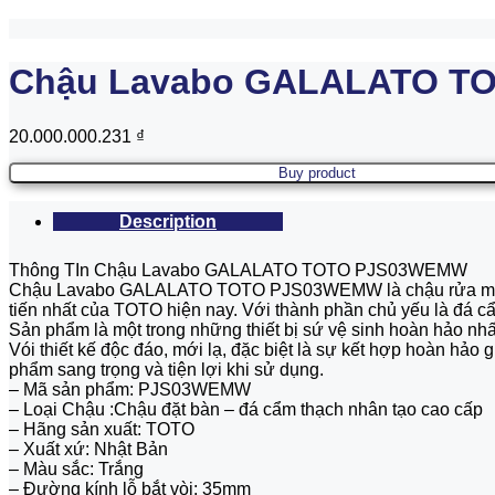
Chậu Lavabo GALALATO T
20.000.000.231
₫
Buy product
Description
Thông TIn Chậu Lavabo GALALATO TOTO PJS03WEMW
Chậu Lavabo GALALATO TOTO PJS03WEMW là chậu rửa mặt được
tiến nhất của TOTO hiện nay. Với thành phần chủ yếu là đá cẩ
Sản phẩm là một trong những thiết bị sứ vệ sinh hoàn hảo nhấ
Vói thiết kế độc đáo, mới lạ, đặc biệt là sự kết hợp hoàn hả
phẩm sang trọng và tiện lợi khi sử dụng.
– Mã sản phẩm: PJS03WEMW
– Loại Chậu :Chậu đặt bàn – đá cẩm thạch nhân tạo cao cấp
– Hãng sản xuất: TOTO
– Xuất xứ: Nhật Bản
– Màu sắc: Trắng
– Đường kính lỗ bắt vòi: 35mm