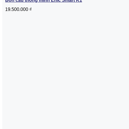
Bồn cầu thông minh Enic Smart K1
19.500.000
₫