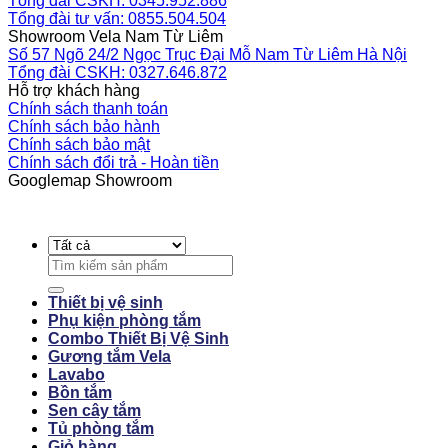
Tổng đài CSKH: 0345.952.886
Tổng đài tư vấn: 0855.504.504
Showroom Vela Nam Từ Liêm
Số 57 Ngõ 24/2 Ngọc Trục Đại Mỗ Nam Từ Liêm Hà Nội
Tổng đài CSKH: 0327.646.872
Hỗ trợ khách hàng
Chính sách thanh toán
Chính sách bảo hành
Chính sách bảo mật
Chính sách đổi trả - Hoàn tiền
Googlemap Showroom
Search
for:
Thiết bị vệ sinh
Phụ kiện phòng tắm
Combo Thiết Bị Vệ Sinh
Gương tắm Vela
Lavabo
Bồn tắm
Sen cây tắm
Tủ phòng tắm
Giỏ hàng