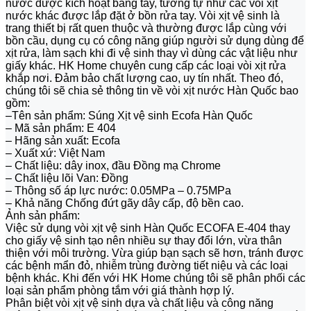
nước được kích hoạt bằng tay, tương tự như các vòi xịt
nước khác được lắp đặt ở bồn rửa tay. Vòi xịt vệ sinh là
trang thiết bị rất quen thuộc và thường được lắp cùng với
bồn cầu, dụng cụ có công năng giúp người sử dụng dùng để
xịt rửa, làm sạch khi đi vệ sinh thay vì dùng các vật liệu như
giấy khác. HK Home chuyên cung cấp các loại vòi xịt rửa
khắp nơi. Đảm bảo chất lượng cao, uy tín nhất. Theo đó,
chúng tôi sẽ chia sẻ thông tin về vòi xịt nước Hàn Quốc bao
gồm:
–Tên sản phẩm: Súng Xịt vệ sinh Ecofa Hàn Quốc
– Mã sản phẩm: E 404
– Hãng sản xuất: Ecofa
– Xuất xứ: Việt Nam
– Chất liệu: dây inox, đầu Đồng mạ Chrome
– Chất liệu lõi Van: Đồng
– Thông số áp lực nước: 0.05MPa – 0.75MPa
– Khả năng Chống đứt gãy dây cấp, độ bền cao.
Ảnh sản phẩm:
Việc sử dụng vòi xịt vệ sinh Hàn Quốc ECOFA E-404 thay
cho giấy vệ sinh tạo nên nhiều sự thay đổi lớn, vừa thân
thiện với môi trường. Vừa giúp bạn sạch sẽ hơn, tránh được
các bệnh mẩn đỏ, nhiễm trùng đường tiết niệu và các loại
bệnh khác. Khi đến với HK Home chúng tôi sẽ phân phối các
loại sản phẩm phòng tắm với giá thành hợp lý.
Phân biệt vòi xịt vệ sinh dựa và chất liệu và công năng