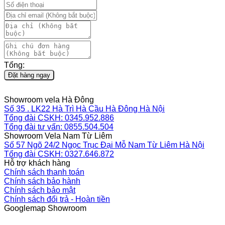
Tổng:
Đặt hàng ngay
Showroom vela Hà Đông
Số 35 . LK22 Hà Trì Hà Cầu Hà Đông Hà Nội
Tổng đài CSKH: 0345.952.886
Tổng đài tư vấn: 0855.504.504
Showroom Vela Nam Từ Liêm
Số 57 Ngõ 24/2 Ngọc Trục Đại Mỗ Nam Từ Liêm Hà Nội
Tổng đài CSKH: 0327.646.872
Hỗ trợ khách hàng
Chính sách thanh toán
Chính sách bảo hành
Chính sách bảo mật
Chính sách đổi trả - Hoàn tiền
Googlemap Showroom