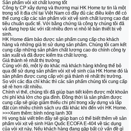
Sản phẩm vòi xịt chất lượng tốt
Công ty CP xây dựng và thương mại HK Home tự tin là một
trong số ít địa chỉ tại Việt Nam có đầy đủ các điều kiện để có
thể cung cấp các sản phẩm vòi xịt vệ sinh chất lượng cao đạt
tiêu chuẩn quốc tế. Với bằng chứng là công ty chúng tôi đã
và đang hợp tác với rất nhiều đơn vị nhỏ lẻ bán thiết bị vệ
sinh.
HK Home đảm bảo được sản phẩm cung cấp cho khách
hàng và những giá trị sử dụng sản phẩm. Chúng tôi cam kết
cung cấp những sản phẩm chất lượng cao do chính công ty
sản xuất và đã được kiểm tra chất lượng.
Giá thành rẻ nhất thị trường
Cùng với đó, một lý do khác mà khách hàng không thể bỏ
qua để sử dụng sản phẩm vòi xịt vệ sinh của HK Home đó là
sản phẩm được cung cấp với giá thành rẻ nhất thị trường.
So với các địa chỉ khác thì các sản phẩm chúng tôi cung cấp
sẽ rẻ hơn rất nhiều.
Chính vì thế, chúng tôi đã giúp bạn tiết kiệm được một khoản
chi phí khá lớn cho gia đình. Đồng thời là sản phẩm được
cung cấp sẽ giúp giảm thiểu chi phí trong xây dựng và lắp
đặt cùn nhiều chính sách ưu đãi khác khi đến với HK Home.
>>>Xem thêm: bình nóng lạnh 30l
Hi vọng bài viết trên đây sẽ giúp bạn có thể biết thêm về sản
phẩm vòi xịt vệ sinh Hàn Quốc ECOFA E-404 về tác dụng
của vòi xịt này. Nếu khách hàng đang gặp bất cứ vấn đề gì