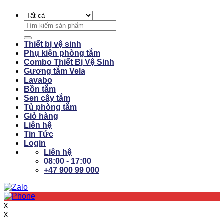
Search
for:
Thiết bị vệ sinh
Phụ kiện phòng tắm
Combo Thiết Bị Vệ Sinh
Gương tắm Vela
Lavabo
Bồn tắm
Sen cây tắm
Tủ phòng tắm
Giỏ hàng
Liên hệ
Tin Tức
Login
Liên hệ
08:00 - 17:00
+47 900 99 000
x
x