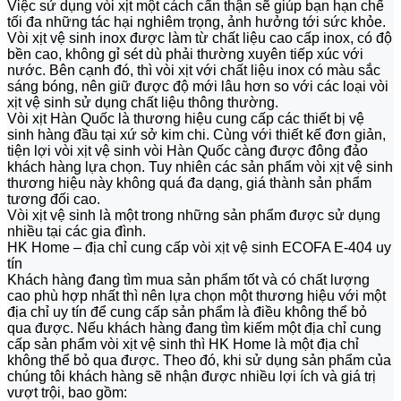
Việc sử dụng vòi xịt một cách cẩn thận sẽ giúp bạn hạn chế
tối đa những tác hại nghiêm trọng, ảnh hưởng tới sức khỏe.
Vòi xịt vệ sinh inox được làm từ chất liệu cao cấp inox, có độ
bền cao, không gỉ sét dù phải thường xuyên tiếp xúc với
nước. Bên cạnh đó, thì vòi xịt với chất liệu inox có màu sắc
sáng bóng, nên giữ được độ mới lâu hơn so với các loại vòi
xịt vệ sinh sử dụng chất liệu thông thường.
Vòi xịt Hàn Quốc là thương hiệu cung cấp các thiết bị vệ
sinh hàng đầu tại xứ sở kim chi. Cùng với thiết kế đơn giản,
tiện lợi vòi xịt vệ sinh vòi Hàn Quốc càng được đông đảo
khách hàng lựa chọn. Tuy nhiên các sản phẩm vòi xịt vệ sinh
thương hiệu này không quá đa dạng, giá thành sản phẩm
tương đối cao.
Vòi xịt vệ sinh là một trong những sản phẩm được sử dụng
nhiều tại các gia đình.
HK Home – địa chỉ cung cấp vòi xịt vệ sinh ECOFA E-404 uy
tín
Khách hàng đang tìm mua sản phẩm tốt và có chất lượng
cao phù hợp nhất thì nên lựa chọn một thương hiệu với một
địa chỉ uy tín để cung cấp sản phẩm là điều không thể bỏ
qua được. Nếu khách hàng đang tìm kiếm một địa chỉ cung
cấp sản phẩm vòi xịt vệ sinh thì HK Home là một địa chỉ
không thể bỏ qua được. Theo đó, khi sử dụng sản phẩm của
chúng tôi khách hàng sẽ nhận được nhiều lợi ích và giá trị
vượt trội, bao gồm: