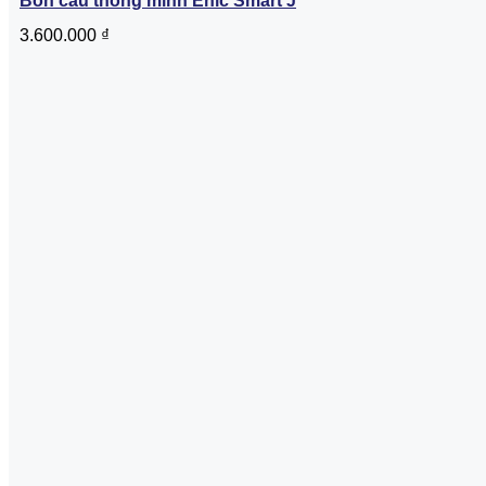
Bồn cầu thông minh Enic Smart J
3.600.000
₫