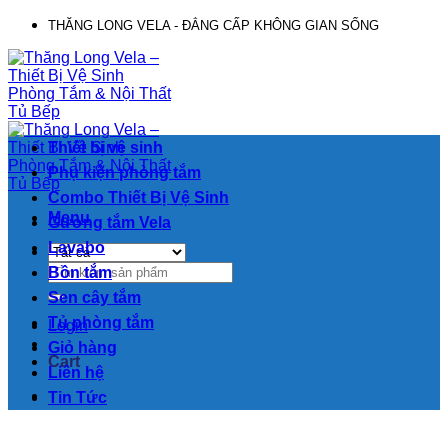
Chuyển
THĂNG LONG VELA - ĐẲNG CẤP KHÔNG GIAN SỐNG
đến
nội
dung
Thiết bị vệ sinh
Phụ kiện phòng tắm
Combo Thiết Bị Vệ Sinh
Menu
Gương tắm Vela
Lavabo
Search
Bồn tắm
for:
Sen cây tắm
Tủ phòng tắm
Login
Giỏ hàng
Cart
Liên hệ
Tin Tức