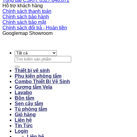
Tổng đài CSKH: 0327.646.872
Hỗ trợ khách hàng
Chính sách thanh toán
Chính sách bảo hành
Chính sách bảo mật
Chính sách đổi trả - Hoàn tiền
Googlemap Showroom
Search
for:
Thiết bị vệ sinh
Phụ kiện phòng tắm
Combo Thiết Bị Vệ Sinh
Gương tắm Vela
Lavabo
Bồn tắm
Sen cây tắm
Tủ phòng tắm
Giỏ hàng
Liên hệ
Tin Tức
Login
Liên hệ