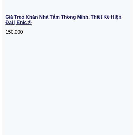
Giá Treo Khăn Nhà Tắm Thông Minh, Thiết Kế Hiện
Đại | Enic ®
150.000