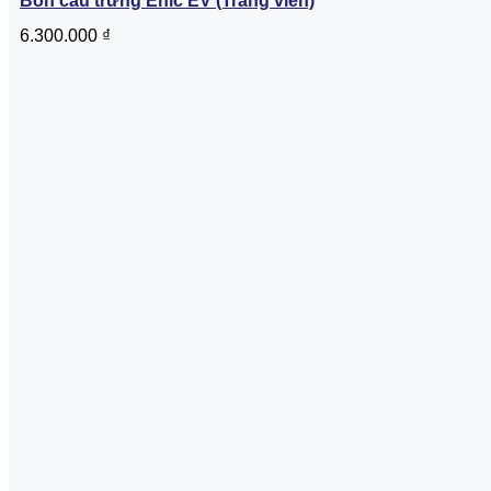
Bồn cầu trứng Enic EV (Trắng viền)
6.300.000
₫