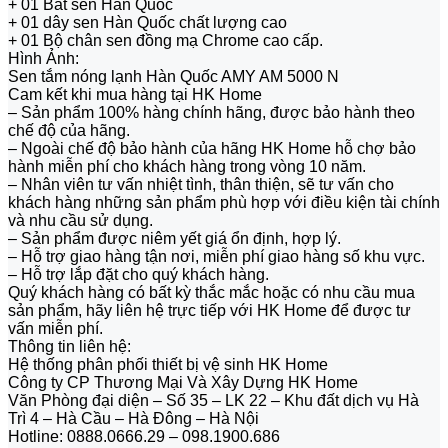
+ 01 Bát sen Hàn Quốc
+ 01 dây sen Hàn Quốc chất lượng cao
+ 01 Bộ chân sen đồng mạ Chrome cao cấp.
Hình Ảnh:
Sen tắm nóng lạnh Hàn Quốc AMY AM 5000 N
Cam kết khi mua hàng tại HK Home
– Sản phẩm 100% hàng chính hãng, được bảo hành theo
chế độ của hãng.
– Ngoài chế độ bảo hành của hãng HK Home hỗ chợ bảo
hành miễn phí cho khách hàng trong vòng 10 năm.
– Nhân viên tư vấn nhiệt tình, thân thiện, sẽ tư vấn cho
khách hàng những sản phẩm phù hợp với điều kiện tài chính
và nhu cầu sử dụng.
– Sản phẩm được niêm yết giá ổn định, hợp lý.
– Hỗ trợ giao hàng tận nơi, miễn phí giao hàng số khu vực.
– Hỗ trợ lắp đặt cho quý khách hàng.
Quý khách hàng có bất kỳ thắc mắc hoặc có nhu cầu mua
sản phẩm, hãy liên hệ trực tiếp với HK Home để được tư
vấn miễn phí.
Thông tin liên hệ:
Hệ thống phân phối thiết bị vệ sinh HK Home
Công ty CP Thương Mại Và Xây Dựng HK Home
Văn Phòng đại diện – Số 35 – LK 22 – Khu đất dịch vụ Hà
Trì 4 – Hà Cầu – Hà Đông – Hà Nội
Hotline: 0888.0666.29 – 098.1900.686