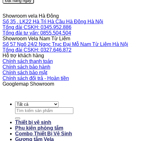
Đặt hàng ngay
Showroom vela Hà Đông
Số 35 . LK22 Hà Trì Hà Cầu Hà Đông Hà Nội
Tổng đài CSKH: 0345.952.886
Tổng đài tư vấn: 0855.504.504
Showroom Vela Nam Từ Liêm
Số 57 Ngõ 24/2 Ngọc Trục Đại Mỗ Nam Từ Liêm Hà Nội
Tổng đài CSKH: 0327.646.872
Hỗ trợ khách hàng
Chính sách thanh toán
Chính sách bảo hành
Chính sách bảo mật
Chính sách đổi trả - Hoàn tiền
Googlemap Showroom
Search
for:
Thiết bị vệ sinh
Phụ kiện phòng tắm
Combo Thiết Bị Vệ Sinh
Gương tắm Vela