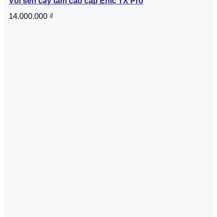
Vòi sen cây tắm cao cấp Enic TX Pro
14.000.000
₫