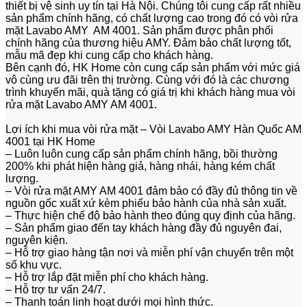
thiết bị vệ sinh uy tín tại Hà Nội. Chúng tôi cung cấp rất nhiều
sản phẩm chính hãng, có chất lượng cao trong đó có vòi rửa
mặt Lavabo AMY AM 4001. Sản phẩm được phân phối
chính hãng của thương hiệu AMY. Đảm bảo chất lượng tốt,
mẫu mã đẹp khi cung cấp cho khách hàng.
Bên cạnh đó, HK Home còn cung cấp sản phẩm với mức giá
vô cùng ưu đãi trên thị trường. Cùng với đó là các chương
trình khuyến mãi, quà tặng có giá trị khi khách hàng mua vòi
rửa mặt Lavabo AMY AM 4001.
Lợi ích khi mua vòi rửa mặt – Vòi Lavabo AMY Hàn Quốc AM
4001 tại HK Home
– Luôn luôn cung cấp sản phẩm chính hãng, bồi thường
200% khi phát hiện hàng giả, hàng nhái, hàng kém chất
lượng.
– Vòi rửa mặt AMY AM 4001 đảm bảo có đầy đủ thông tin về
nguồn gốc xuất xứ kèm phiếu bảo hành của nhà sản xuất.
– Thực hiện chế độ bảo hành theo đúng quy định của hãng.
– Sản phẩm giao đến tay khách hàng đầy đủ nguyên đai,
nguyên kiện.
– Hỗ trợ giao hàng tận nơi và miễn phí vận chuyển trên một
số khu vực.
– Hỗ trợ lắp đặt miễn phí cho khách hàng.
– Hỗ trợ tư vấn 24/7.
– Thanh toán linh hoạt dưới mọi hình thức.