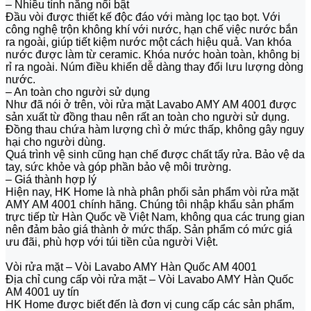
– Nhiều tính năng nổi bật
Đầu vòi được thiết kế độc đáo với màng lọc tạo bọt. Với
công nghệ trộn không khí với nước, hạn chế việc nước bắn
ra ngoài, giúp tiết kiệm nước một cách hiệu quả. Van khóa
nước được làm từ ceramic. Khóa nước hoàn toàn, không bị
rỉ ra ngoài. Núm điều khiển dễ dàng thay đổi lưu lượng dòng
nước.
– An toàn cho người sử dụng
Như đã nói ở trên, vòi rửa mặt Lavabo AMY AM 4001 được
sản xuất từ đồng thau nên rất an toàn cho người sử dụng.
Đồng thau chứa hàm lượng chì ở mức thấp, không gây nguy
hại cho người dùng.
Quá trình vệ sinh cũng hạn chế được chất tẩy rửa. Bảo vệ da
tay, sức khỏe và góp phần bảo vệ môi trường.
– Giá thành hợp lý
Hiện nay, HK Home là nhà phân phối sản phẩm vòi rửa mặt
AMY AM 4001 chính hãng. Chúng tôi nhập khẩu sản phẩm
trực tiếp từ Hàn Quốc về Việt Nam, không qua các trung gian
nên đảm bảo giá thành ở mức thấp. Sản phẩm có mức giá
ưu đãi, phù hợp với túi tiền của người Việt.
Vòi rửa mặt – Vòi Lavabo AMY Hàn Quốc AM 4001
Địa chỉ cung cấp vòi rửa mặt – Vòi Lavabo AMY Hàn Quốc
AM 4001 uy tín
HK Home được biết đến là đơn vị cung cấp các sản phẩm,