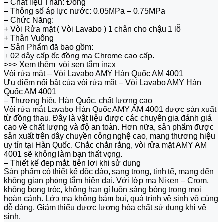
– Chất liệu Thân: Đồng
– Thông số áp lực nước: 0.05MPa – 0.75MPa
– Chức Năng:
+ Vòi Rửa mặt ( Vòi Lavabo ) 1 chân cho chậu 1 lỗ
+ Thân Vuông
– Sản Phẩm đã bao gồm:
+ 02 dây cấp ốc đồng mạ Chrome cao cấp.
>>> Xem thêm: vòi sen tắm inax
Vòi rửa mặt – Vòi Lavabo AMY Hàn Quốc AM 4001
Ưu điểm nổi bật của vòi rửa mặt – Vòi Lavabo AMY Hàn
Quốc AM 4001
– Thương hiệu Hàn Quốc, chất lượng cao
Vòi rửa mắt Lavabo Hàn Quốc AMY AM 4001 được sản xuất
từ đồng thau. Đây là vật liệu được các chuyên gia đánh giá
cao về chất lượng và độ an toàn. Hơn nữa, sản phẩm được
sản xuất trên dây chuyền công nghệ cao, mang thương hiệu
uy tín tại Hàn Quốc. Chắc chắn rằng, vòi rửa mặt AMY AM
4001 sẽ không làm bạn thất vọng.
– Thiết kế đẹp mắt, tiện lợi khi sử dụng
Sản phẩm có thiết kế độc đáo, sang trọng, tinh tế, mang đến
không gian phòng tắm hiện đại. Với lớp mạ Niken – Crom,
không bong tróc, không han gỉ luôn sáng bóng trong mọi
hoàn cảnh. Lớp mạ không bám bụi, quá trình vệ sinh vô cùng
dễ dàng. Giảm thiểu được lượng hóa chất sử dụng khi vệ
sinh.