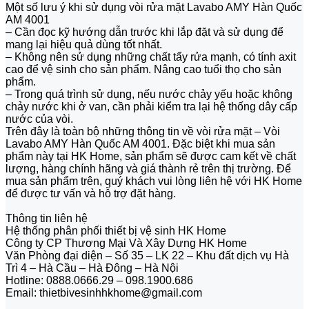
Một số lưu ý khi sử dụng vòi rửa mặt Lavabo AMY Hàn Quốc
AM 4001
– Cần đọc kỹ hướng dẫn trước khi lắp đặt và sử dụng để
mang lại hiệu quả dùng tốt nhất.
– Không nên sử dụng những chất tẩy rửa mạnh, có tính axit
cao để vệ sinh cho sản phẩm. Nâng cao tuổi thọ cho sản
phẩm.
– Trong quá trình sử dụng, nếu nước chảy yếu hoặc không
chảy nước khi ở van, cần phải kiểm tra lại hệ thống dây cấp
nước của vòi.
Trên đây là toàn bộ những thông tin về vòi rửa mặt – Vòi
Lavabo AMY Hàn Quốc AM 4001. Đặc biệt khi mua sản
phẩm này tại HK Home, sản phẩm sẽ được cam kết về chất
lượng, hàng chính hãng và giá thành rẻ trên thị trường. Để
mua sản phẩm trên, quý khách vui lòng liên hệ với HK Home
để được tư vấn và hỗ trợ đặt hàng.
Thông tin liên hệ
Hệ thống phân phối thiết bị vệ sinh HK Home
Công ty CP Thương Mại Và Xây Dựng HK Home
Văn Phòng đại diện – Số 35 – LK 22 – Khu đất dịch vụ Hà
Trì 4 – Hà Cầu – Hà Đông – Hà Nội
Hotline: 0888.0666.29 – 098.1900.686
Email: thietbivesinhhkhome@gmail.com