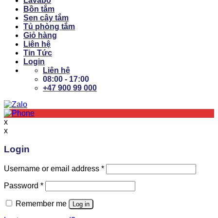
Lavabo
Bồn tắm
Sen cây tắm
Tủ phòng tắm
Giỏ hàng
Liên hệ
Tin Tức
Login
Liên hệ
08:00 - 17:00
+47 900 99 000
x
x
Login
Username or email address
*
Password
*
Remember me
Log in