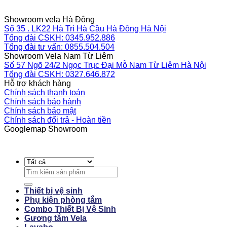
Showroom vela Hà Đông
Số 35 . LK22 Hà Trì Hà Cầu Hà Đông Hà Nội
Tổng đài CSKH: 0345.952.886
Tổng đài tư vấn: 0855.504.504
Showroom Vela Nam Từ Liêm
Số 57 Ngõ 24/2 Ngọc Trục Đại Mỗ Nam Từ Liêm Hà Nội
Tổng đài CSKH: 0327.646.872
Hỗ trợ khách hàng
Chính sách thanh toán
Chính sách bảo hành
Chính sách bảo mật
Chính sách đổi trả - Hoàn tiền
Googlemap Showroom
Search
for:
Thiết bị vệ sinh
Phụ kiện phòng tắm
Combo Thiết Bị Vệ Sinh
Gương tắm Vela