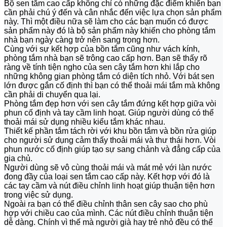
Bộ sen tắm cao cấp không chỉ có những đặc điểm khiến bạn
cần phải chú ý đến và cân nhắc đến việc lựa chọn sản phẩm
này. Thì một điều nữa sẽ làm cho các bạn muốn có được
sản phẩm này đó là bộ sản phẩm này khiến cho phòng tắm
nhà bạn ngày càng trở nên sang trọng hơn.
Cùng với sự kết hợp của bồn tắm cũng như vách kính,
phòng tắm nhà bạn sẽ trông cao cấp hơn. Bạn sẽ thấy rõ
ràng về tính tiện ngho của sen cây tắm hơn khi lắp cho
những không gian phòng tắm có diện tích nhỏ. Với bát sen
lớn được gắn cố định thì bạn có thể thoải mái tắm mà không
cần phải di chuyển qua lại.
Phòng tắm đẹp hơn với sen cây tắm đứng kết hợp giữa vòi
phun cố định và tay cầm linh hoạt. Giúp người dùng có thể
thoải mái sử dụng nhiều kiểu tắm khác nhau.
Thiết kế phần tắm tách rời với khu bồn tắm và bồn rửa giúp
cho người sử dụng cảm thấy thoải mái và thư thái hơn. Vòi
phun nước cố định giúp tạo sự sang chảnh và đẳng cấp của
gia chủ.
Người dùng sẽ vô cùng thoải mái và mát mẻ với làn nước
đong đầy của loại sen tắm cao cấp này. Kết hợp với đó là
các tay cầm và nút điều chỉnh linh hoạt giúp thuận tiện hơn
trong việc sử dụng.
Ngoài ra bạn có thể điều chỉnh thân sen cây sao cho phù
hợp với chiều cao của mình. Các nút điều chỉnh thuận tiện
dễ dàng. Chính vì thế mà người già hay trẻ nhỏ đều có thể