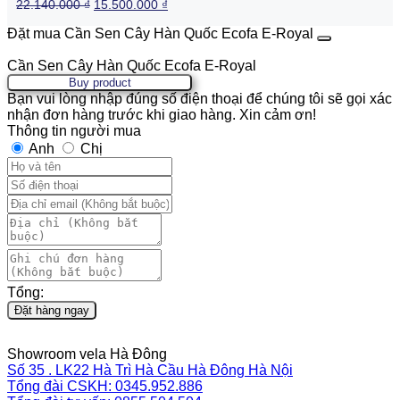
Original
Current
22.140.000
₫
15.500.000
₫
price
price
was:
is:
Đặt mua Cần Sen Cây Hàn Quốc Ecofa E-Royal
22.140.000 ₫.
15.500.000 ₫.
Cần Sen Cây Hàn Quốc Ecofa E-Royal
Buy product
Bạn vui lòng nhập đúng số điện thoại để chúng tôi sẽ gọi xác
nhận đơn hàng trước khi giao hàng. Xin cảm ơn!
Thông tin người mua
Anh
Chị
Tổng:
Đặt hàng ngay
Showroom vela Hà Đông
Số 35 . LK22 Hà Trì Hà Cầu Hà Đông Hà Nội
Tổng đài CSKH: 0345.952.886