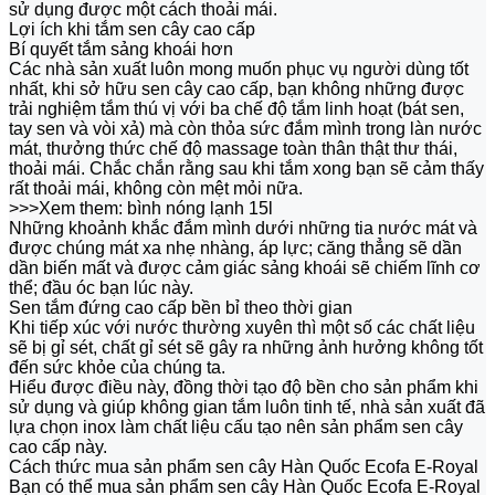
sử dụng được một cách thoải mái.
Lợi ích khi tắm sen cây cao cấp
Bí quyết tắm sảng khoái hơn
Các nhà sản xuất luôn mong muốn phục vụ người dùng tốt
nhất, khi sở hữu sen cây cao cấp, bạn không những được
trải nghiệm tắm thú vị với ba chế độ tắm linh hoạt (bát sen,
tay sen và vòi xả) mà còn thỏa sức đắm mình trong làn nước
mát, thưởng thức chế độ massage toàn thân thật thư thái,
thoải mái. Chắc chắn rằng sau khi tắm xong bạn sẽ cảm thấy
rất thoải mái, không còn mệt mỏi nữa.
>>>Xem them: bình nóng lạnh 15l
Những khoảnh khắc đắm mình dưới những tia nước mát và
được chúng mát xa nhẹ nhàng, áp lực; căng thẳng sẽ dần
dần biến mất và được cảm giác sảng khoái sẽ chiếm lĩnh cơ
thể; đầu óc bạn lúc này.
Sen tắm đứng cao cấp bền bỉ theo thời gian
Khi tiếp xúc với nước thường xuyên thì một số các chất liệu
sẽ bị gỉ sét, chất gỉ sét sẽ gây ra những ảnh hưởng không tốt
đến sức khỏe của chúng ta.
Hiểu được điều này, đồng thời tạo độ bền cho sản phẩm khi
sử dụng và giúp không gian tắm luôn tinh tế, nhà sản xuất đã
lựa chọn inox làm chất liệu cấu tạo nên sản phẩm sen cây
cao cấp này.
Cách thức mua sản phẩm sen cây Hàn Quốc Ecofa E-Royal
Bạn có thể mua sản phẩm sen cây Hàn Quốc Ecofa E-Royal