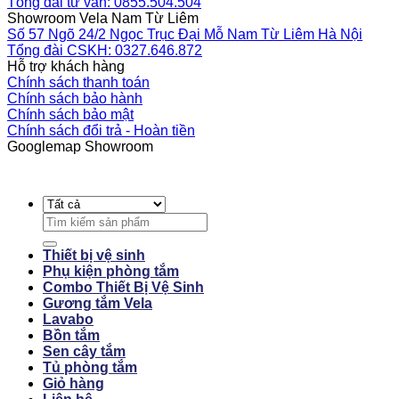
Tổng đài tư vấn: 0855.504.504
Showroom Vela Nam Từ Liêm
Số 57 Ngõ 24/2 Ngọc Trục Đại Mỗ Nam Từ Liêm Hà Nội
Tổng đài CSKH: 0327.646.872
Hỗ trợ khách hàng
Chính sách thanh toán
Chính sách bảo hành
Chính sách bảo mật
Chính sách đổi trả - Hoàn tiền
Googlemap Showroom
Search
for:
Thiết bị vệ sinh
Phụ kiện phòng tắm
Combo Thiết Bị Vệ Sinh
Gương tắm Vela
Lavabo
Bồn tắm
Sen cây tắm
Tủ phòng tắm
Giỏ hàng