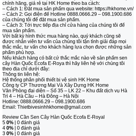
chính hãng, giá rẻ tại HK Home theo ba cách:
– Cách 1: Đặt mua sản phẩm qua website: https://hkhome.vn/
– Cách 2: Gọi điện đế Hotline 0888.0666.29 – 098.1900.686
của chúng tôi để đặt mua sản phẩm.
– Cách 3: Tới trực tiếp địa chỉ cửa hàng của chúng tôi để
mua sản phẩm.
Với bất kỳ hình thức mua hàng nào, quý khách cũng sẽ
được nhân viên tư vấn của chúng tôi tận tình giải đáp mọi
thắc mắc, tư vấn cho khách hàng lựa chọn được những sản
phẩm phù hợp.
Nếu khách hàng có bất cứ thắc mắc nào về sản phẩm sen
cây Hàn Quốc Ecofa E-Roya thì hãy liên hệ với chúng tôi
theo địa chỉ dưới đây:
Thông tin liên hệ:
Hệ thống phân phối thiết bị vệ sinh HK Home
Công ty CP Thương Mại Và Xây Dựng HK Home
Văn Phòng đại diện – Số 35 – LK 22 – Khu đất dịch vụ Hà
Trì 4 – Hà Cầu – Hà Đông – Hà Nội
Hotline: 0888.0666.29 – 098.1900.686
Email: Thietbivesinhhkhome@gmail.com
Review Cần Sen Cây Hàn Quốc Ecofa E-Royal
5
0%
| 0 đánh giá
4
0%
| 0 đánh giá
3
0%
| 0 đánh giá