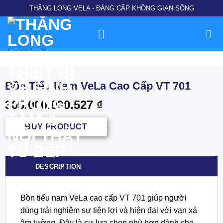
Chuyển
THĂNG LONG VELA - ĐẲNG CẤP KHÔNG GIAN SỐNG
đến
nội
dung
Bồn Tiểu Nam VeLa Cao Cấp VT 701
305.000.030.527
₫
BUY PRODUCT
DESCRIPTION
Bồn tiểu nam VeLa cao cấp VT 701 giúp người
dùng trải nghiệm sự tiện lợi và hiện đại với van xả
âm tường. Đây là sự lựa chọn phù hợp dành cho