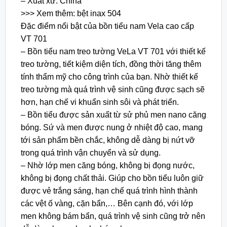
– Xuất xứ: China
>>> Xem thêm: bệt inax 504
Đặc điểm nổi bật của bồn tiểu nam Vela cao cấp
VT 701
– Bồn tiểu nam treo tường VeLa VT 701 với thiết kế
treo tường, tiết kiệm diện tích, đồng thời tăng thêm
tính thẩm mỹ cho công trình của bạn. Nhờ thiết kế
treo tường mà quá trình vệ sinh cũng được sạch sẽ
hơn, hạn chế vi khuẩn sinh sôi và phát triển.
– Bồn tiểu được sản xuất từ sử phủ men nano căng
bóng. Sứ và men được nung ở nhiệt độ cao, mang
tới sản phẩm bền chắc, không dễ dàng bị nứt vỡ
trong quá trình vận chuyển và sử dụng.
– Nhờ lớp men căng bóng, không bị đọng nước,
không bị đọng chất thải. Giúp cho bồn tiểu luôn giữ
được vẻ trắng sáng, hạn chế quá trình hình thành
các vệt ố vàng, cặn bẩn,… Bên cạnh đó, với lớp
men không bám bẩn, quá trình vệ sinh cũng trở nên