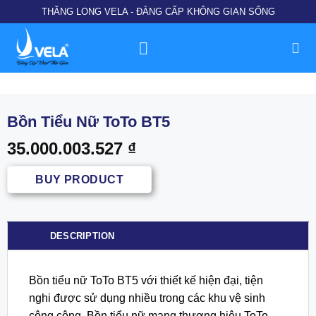
Chuyển
THĂNG LONG VELA - ĐẲNG CẤP KHÔNG GIAN SỐNG
đến
nội
dung
Bồn Tiểu Nữ ToTo BT5
35.000.003.527
₫
BUY PRODUCT
DESCRIPTION
Bồn tiểu nữ ToTo BT5 với thiết kế hiện đại, tiện
nghi được sử dụng nhiều trong các khu vệ sinh
công cộng. Bồn tiểu nữ mang thương hiệu ToTo