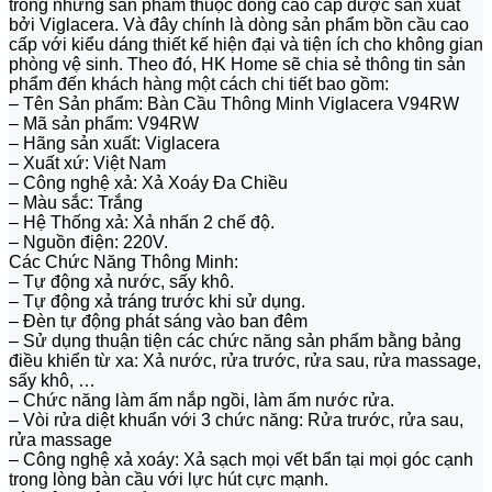
trong những sản phẩm thuộc dòng cao cấp được sản xuất
bởi Viglacera. Và đây chính là dòng sản phẩm bồn cầu cao
cấp với kiểu dáng thiết kế hiện đại và tiện ích cho không gian
phòng vệ sinh. Theo đó, HK Home sẽ chia sẻ thông tin sản
phẩm đến khách hàng một cách chi tiết bao gồm:
– Tên Sản phẩm: Bàn Cầu Thông Minh Viglacera V94RW
– Mã sản phẩm: V94RW
– Hãng sản xuất: Viglacera
– Xuất xứ: Việt Nam
– Công nghệ xả: Xả Xoáy Đa Chiều
– Màu sắc: Trắng
– Hệ Thống xả: Xả nhấn 2 chế độ.
– Nguồn điện: 220V.
Các Chức Năng Thông Minh:
– Tự động xả nước, sấy khô.
– Tự động xả tráng trước khi sử dụng.
– Đèn tự động phát sáng vào ban đêm
– Sử dụng thuận tiện các chức năng sản phẩm bằng bảng
điều khiển từ xa: Xả nước, rửa trước, rửa sau, rửa massage,
sấy khô, …
– Chức năng làm ấm nắp ngồi, làm ấm nước rửa.
– Vòi rửa diệt khuẩn với 3 chức năng: Rửa trước, rửa sau,
rửa massage
– Công nghệ xả xoáy: Xả sạch mọi vết bẩn tại mọi góc cạnh
trong lòng bàn cầu với lực hút cực mạnh.