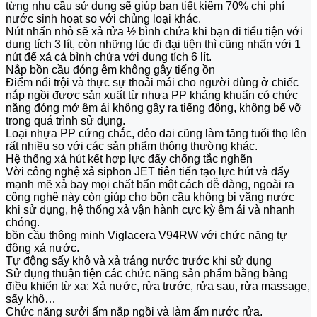
từng nhu cầu sử dụng sẽ giúp bạn tiết kiệm 70% chi phí
nước sinh hoạt so với chủng loại khác.
Nút nhấn nhỏ sẽ xả rửa ½ bình chứa khi bạn đi tiểu tiện với
dung tích 3 lít, còn những lúc đi đại tiện thì cũng nhấn với 1
nút để xả cả bình chứa với dung tích 6 lít.
Nắp bồn cầu đóng êm không gây tiếng ồn
Điểm nổi trội và thực sự thoải mái cho người dùng ở chiếc
nắp ngồi được sản xuất từ nhựa PP kháng khuẩn có chức
năng đóng mở êm ái không gây ra tiếng động, không bể vỡ
trong quá trình sử dụng.
Loại nhựa PP cứng chắc, dẻo dai cũng làm tăng tuổi thọ lên
rất nhiều so với các sản phẩm thông thường khác.
Hệ thống xả hút kết hợp lực đẩy chống tắc nghẽn
Vời công nghệ xả siphon JET tiên tiến tạo lực hút và đẩy
mạnh mẽ xả bay mọi chất bẩn một cách dễ dàng, ngoài ra
công nghệ này còn giúp cho bồn cầu không bị văng nước
khi sử dụng, hệ thống xả vận hành cực kỳ êm ái và nhanh
chóng.
bồn cầu thông minh Viglacera V94RW với chức năng tự
động xả nước.
Tự động sấy khô và xả tráng nước trước khi sử dụng
Sử dụng thuận tiện các chức năng sản phẩm bằng bảng
điều khiển từ xa: Xả nước, rửa trước, rửa sau, rửa massage,
sấy khô…
Chức năng sưởi ấm nắp ngồi và làm ấm nước rửa.