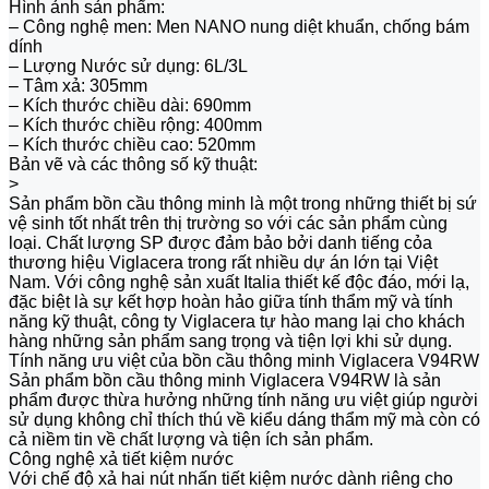
Hình ảnh sản phẩm:
– Công nghệ men: Men NANO nung diệt khuẩn, chống bám
dính
– Lượng Nước sử dụng: 6L/3L
– Tâm xả: 305mm
– Kích thước chiều dài: 690mm
– Kích thước chiều rộng: 400mm
– Kích thước chiều cao: 520mm
Bản vẽ và các thông số kỹ thuật:
>
Sản phẩm bồn cầu thông minh là một trong những thiết bị sứ
vệ sinh tốt nhất trên thị trường so với các sản phẩm cùng
loại. Chất lượng SP được đảm bảo bởi danh tiếng cỏa
thương hiệu Viglacera trong rất nhiều dự án lớn tại Việt
Nam. Với công nghệ sản xuất Italia thiết kế độc đáo, mới lạ,
đặc biệt là sự kết hợp hoàn hảo giữa tính thẩm mỹ và tính
năng kỹ thuật, công ty Viglacera tự hào mang lại cho khách
hàng những sản phẩm sang trọng và tiện lợi khi sử dụng.
Tính năng ưu việt của bồn cầu thông minh Viglacera V94RW
Sản phẩm bồn cầu thông minh Viglacera V94RW là sản
phẩm được thừa hưởng những tính năng ưu việt giúp người
sử dụng không chỉ thích thú về kiểu dáng thẩm mỹ mà còn có
cả niềm tin về chất lượng và tiện ích sản phẩm.
Công nghệ xả tiết kiệm nước
Với chế độ xả hai nút nhấn tiết kiệm nước dành riêng cho