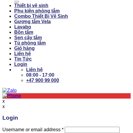
Thiết bị vệ sinh
Phụ kiện phòng tắm
Combo Thiết Bị Vệ Sinh
Gương tắm Vela
Lavabo
Bồn tắm
Sen cây tắm
Tủ phòng tắm
Giỏ hàng
Liên hệ
Tin Tức
Login
Liên hệ
08:00 - 17:00
+47 900 99 000
x
x
Login
Username or email address
*