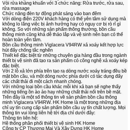
Vòi rửa kháng khuẩn với 3 chức năng: Rửa trước, rửa sau,
rửa massage
Chức năng đèn tự động phát sáng vào ban đêm
Với dòng điện 220V khách hàng có thể yên tâm sử dụng mà
không lo lắng việc bị ảnh hưởng hay có nguy cơ bị rò rỉ gì
không. So với những sản phẩm thông thường, bồn cầu
thông minh cũng khá dễ tháo lắp và vệ sinh nên bạn có thể
hoàn toàn yên tâm.
Bồn cầu thông minh Viglacera V94RW xả xoáy kết hợp lực
hút đẩy chống tắc nghẽn
Thiết kế đặc biệt từ những chuyên gia hàng đầu trong ngành
thiết bị vệ sinh đã tạo ra sản phẩm có công nghệ xả xoáy kép
đặc biệt.
Với 2 lỗ xả lớn phía trên tạo ra dòng nước xoáy tráng đều bề
mặt bồn cầu, và một dòng nước phía dưới có tác dụng đẩy
các chất thải đi một cách nhanh chóng.
Với những loại bồn cầu khác mỗi khi xả bạn sẽ nghe thấy
những tiếng ồn ào ào hay những chất thải nổi trên bề mặt.
Trên đây là một số thông tin về sản phẩm bồn cầu thông
minh Viglacera V94RW. HK Home là một trong những địa
chỉ uy tín cung cấp sản phẩm bồn cầu uy tín chất lượng. Mọi
thông tin vui lòng liên hệ tới địa chỉ dưới đây:
Thông tin liên hệ:
Hệ thống phân phối thiết bị vệ sinh HK Home
Công ty CP Thương Mại Và Xây Dựng HK Home