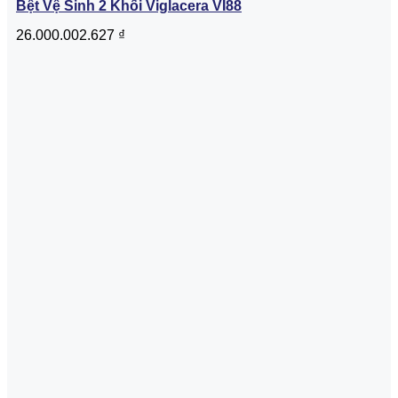
Bệt Vệ Sinh 2 Khối Viglacera VI88
26.000.002.627
₫