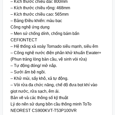
– Kích thước chiều dài: 800mm
– Kích thước chiều rộng: 468mm
– Kích thước chiều cao: 565mm
– Bảng Điều khiển: màu bạc
Công nghệ ứng dụng
– Men sứ chống dính, chống bám bẩn
CEFIONTECT
– Hệ thống xả xoáy Tornado siêu mạnh, siêu êm
– Công nghệ nước điện phân khử khuẩn Ewater+
(Phun tráng lòng bàn cầu, vệ sinh vòi rửa)
– Tự động đóng/ mở nắp.
– Sưởi ấm bệ ngồi.
– Khử mùi, sấy khô, xả tự động.
– Vòi rửa đa chức năng, chế độ đưa bọt khí vào
giọt nước, rửa sạch, êm ái.
Bản vẽ và các thông số kỹ thuật
Lý do nên sử dụng bồn cầu thông minh ToTo
NEOREST CS900KVT-T53P100VR