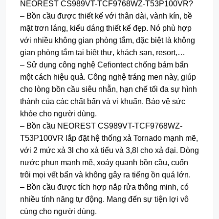
NEOREST CS989VT-TCF9768WZ-T53P100VR?
– Bồn cầu được thiết kế với thân dài, vành kín, bề
mặt trơn láng, kiểu dáng thiết kế đẹp. Nó phù hợp
với nhiều không gian phòng tắm, đặc biệt là không
gian phòng tắm tại biệt thự, khách sạn, resort,…
– Sử dụng công nghệ Cefiontect chống bám bẩn
một cách hiệu quả. Công nghệ tráng men này, giúp
cho lòng bồn cầu siêu nhẵn, hạn chế tối đa sự hình
thành của các chất bẩn và vi khuẩn. Bảo vệ sức
khỏe cho người dùng.
– Bồn cầu NEOREST CS989VT-TCF9768WZ-
T53P100VR lắp đặt hệ thống xả Tornado mạnh mẽ,
với 2 mức xả 3l cho xả tiểu và 3,8l cho xả đại. Dòng
nước phun mạnh mẽ, xoáy quanh bồn cầu, cuốn
trôi mọi vết bẩn và không gây ra tiếng ồn quá lớn.
– Bồn cầu được tích hợp nắp rửa thông minh, có
nhiều tính năng tự động. Mang đến sự tiện lợi vô
cùng cho người dùng.