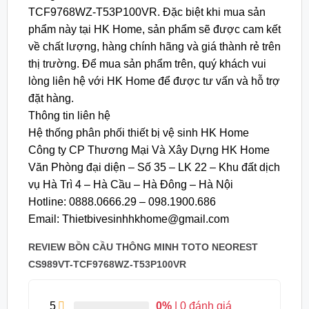
TCF9768WZ-T53P100VR. Đặc biệt khi mua sản
phẩm này tại HK Home, sản phẩm sẽ được cam kết
về chất lượng, hàng chính hãng và giá thành rẻ trên
thị trường. Để mua sản phẩm trên, quý khách vui
lòng liên hệ với HK Home để được tư vấn và hỗ trợ
đặt hàng.
Thông tin liên hệ
Hệ thống phân phối thiết bị vệ sinh HK Home
Công ty CP Thương Mại Và Xây Dựng HK Home
Văn Phòng đại diện – Số 35 – LK 22 – Khu đất dịch
vụ Hà Trì 4 – Hà Cầu – Hà Đông – Hà Nội
Hotline: 0888.0666.29 – 098.1900.686
Email: Thietbivesinhhkhome@gmail.com
REVIEW BỒN CẦU THÔNG MINH TOTO NEOREST
CS989VT-TCF9768WZ-T53P100VR
5
0%
| 0 đánh giá