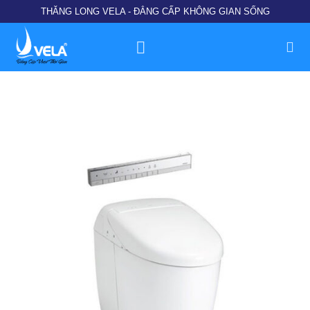
Chuyển
THĂNG LONG VELA - ĐẲNG CẤP KHÔNG GIAN SỐNG
đến
nội
dung