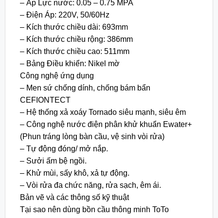
– Áp Lực nước: 0.05 – 0.75 MPA
– Điện Áp: 220V, 50/60Hz
– Kích thước chiều dài: 693mm
– Kích thước chiều rộng: 386mm
– Kích thước chiều cao: 511mm
– Bảng Điều khiển: Nikel mờ
Công nghệ ứng dụng
– Men sứ chống dính, chống bám bẩn
CEFIONTECT
– Hệ thống xả xoáy Tornado siêu mạnh, siêu êm
– Công nghệ nước điện phân khử khuẩn Ewater+
(Phun tráng lòng bàn cầu, vệ sinh vòi rửa)
– Tự động đóng/ mở nắp.
– Sưởi ấm bệ ngồi.
– Khử mùi, sấy khô, xả tự động.
– Vòi rửa đa chức năng, rửa sạch, êm ái.
Bản vẽ và các thông số kỹ thuật
Tại sao nên dùng bồn cầu thông minh ToTo