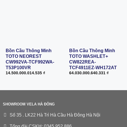
Bồn Cầu Thông Minh
Bồn Cầu Thông Minh
TOTO NEOREST
TOTO WASHLET+
CW992VA-TCF992WA-
CW822REA-
T53P100VR
TCF4911EZ-WH172AT
14.500.000.014.535
₫
64.030.000.640.331
₫
SHOWROOM VELA HÀ ĐÔNG
Số 35 . LK22 Hà Trì Hà Cầu Hà Đông Hà Nội
Tổng đài CSKH: 0345.952.886