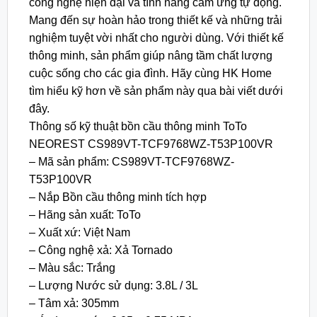
công nghệ hiện đại và tính năng cảm ứng tự động.
Mang đến sự hoàn hảo trong thiết kế và những trải
nghiệm tuyệt vời nhất cho người dùng. Với thiết kế
thông minh, sản phẩm giúp nâng tầm chất lượng
cuộc sống cho các gia đình. Hãy cùng HK Home
tìm hiểu kỹ hơn về sản phẩm này qua bài viết dưới
đây.
Thông số kỹ thuật bồn cầu thông minh ToTo
NEOREST CS989VT-TCF9768WZ-T53P100VR
– Mã sản phẩm: CS989VT-TCF9768WZ-
T53P100VR
– Nắp Bồn cầu thông minh tích hợp
– Hãng sản xuất: ToTo
– Xuất xứ: Việt Nam
– Công nghệ xả: Xả Tornado
– Màu sắc: Trắng
– Lượng Nước sử dụng: 3.8L / 3L
– Tâm xả: 305mm