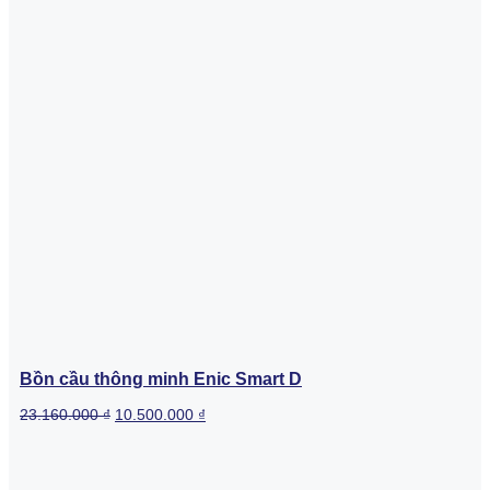
Bồn cầu thông minh Enic Smart D
Original
Current
23.160.000
₫
10.500.000
₫
price
price
was:
is:
23.160.000 ₫.
10.500.000 ₫.