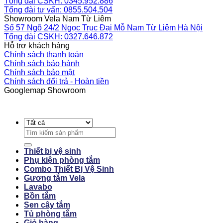
Tổng đài CSKH: 0345.952.886
Tổng đài tư vấn: 0855.504.504
Showroom Vela Nam Từ Liêm
Số 57 Ngõ 24/2 Ngọc Trục Đại Mỗ Nam Từ Liêm Hà Nội
Tổng đài CSKH: 0327.646.872
Hỗ trợ khách hàng
Chính sách thanh toán
Chính sách bảo hành
Chính sách bảo mật
Chính sách đổi trả - Hoàn tiền
Googlemap Showroom
Search
for:
Thiết bị vệ sinh
Phụ kiện phòng tắm
Combo Thiết Bị Vệ Sinh
Gương tắm Vela
Lavabo
Bồn tắm
Sen cây tắm
Tủ phòng tắm
Giỏ hàng