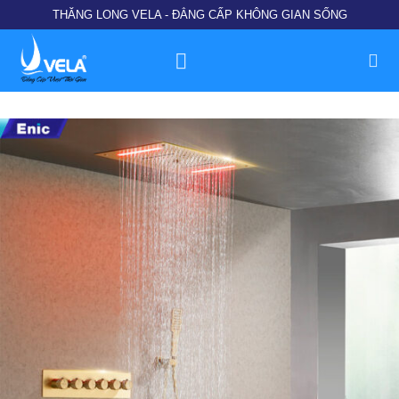
Chuyển
THĂNG LONG VELA - ĐẲNG CẤP KHÔNG GIAN SỐNG
đến
nội
dung