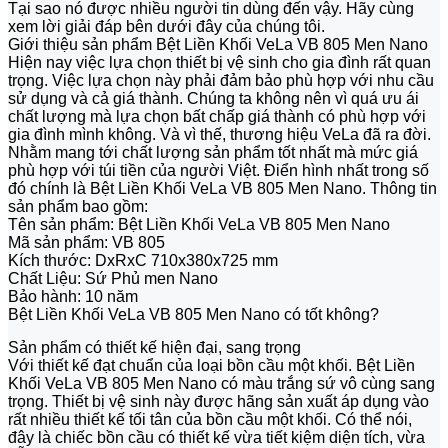
Tại sao nó được nhiều người tin dùng đến vậy. Hãy cùng
xem lời giải đáp bên dưới đây của chúng tôi.
Giới thiệu sản phẩm Bệt Liền Khối VeLa VB 805 Men Nano
Hiện nay việc lựa chọn thiết bị vệ sinh cho gia đình rất quan
trọng. Việc lựa chọn này phải đảm bảo phù hợp với nhu cầu
sử dụng và cả giá thành. Chúng ta không nên vì quá ưu ái
chất lượng mà lựa chọn bất chấp giá thành có phù hợp với
gia đình mình không. Và vì thế, thương hiệu VeLa đã ra đời.
Nhằm mang tới chất lượng sản phẩm tốt nhất mà mức giá
phù hợp với túi tiền của người Việt. Điển hình nhất trong số
đó chính là Bệt Liền Khối VeLa VB 805 Men Nano. Thông tin
sản phẩm bao gồm:
Tên sản phẩm: Bệt Liền Khối VeLa VB 805 Men Nano
Mã sản phẩm: VB 805
Kích thước: DxRxC 710x380x725 mm
Chất Liệu: Sứ Phủ men Nano
Bảo hành: 10 năm
Bệt Liền Khối VeLa VB 805 Men Nano có tốt không?
Sản phẩm có thiết kế hiện đại, sang trọng
Với thiết kế đạt chuẩn của loại bồn cầu một khối. Bệt Liền
Khối VeLa VB 805 Men Nano có màu trắng sứ vô cùng sang
trọng. Thiết bị vệ sinh này được hãng sản xuất áp dụng vào
rất nhiều thiết kế tối tân của bồn cầu một khối. Có thể nói,
đây là chiếc bồn cầu có thiết kế vừa tiết kiệm diện tích, vừa