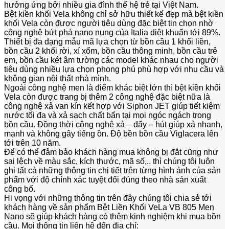
hưởng ứng bởi nhiều gia đình thế hệ trẻ tại Việt Nam.
Bệt kiền khối Vela không chỉ sở hữu thiết kế đẹp mà bệt kiền
khối Vela còn được người tiêu dùng đặc biệt tin chọn nhờ
công nghệ bứt phá nano nung của Italia diệt khuẩn tới 89%.
Thiết bị đa dạng mẫu mã lựa chọn từ bồn cầu 1 khối liền,
bồn cầu 2 khối rời, xí xổm, bồn cầu thông minh, bồn cầu trẻ
em, bồn cầu két âm tường các model khác nhau cho người
tiêu dùng nhiều lựa chọn phong phú phù hợp với nhu cầu và
không gian nội thất nhà mình.
Ngoài công nghệ men là điểm khác biệt lớn thì bệt kiền khối
Vela còn được trang bị thêm 2 công nghệ đặc biệt nữa là
công nghệ xả van kín kết hợp với Siphon JET giúp tiết kiệm
nước tối đa và xả sạch chất bẩn tại mọi ngóc ngách trong
bồn cầu. Đồng thời công nghệ xả – đẩy – hút giúp xả nhanh,
mạnh và không gây tiếng ồn. Độ bền bồn cầu Viglacera lên
tới trên 10 năm.
Để có thể đảm bảo khách hàng mua không bị đắt cũng như
sai lệch về màu sắc, kích thước, mã số,.. thì chúng tôi luôn
ghi tất cả những thông tin chi tiết trên từng hình ảnh của sản
phẩm với độ chính xác tuyệt đối đúng theo nhà sản xuất
công bố.
Hi vọng với những thông tin trên đây chúng tôi chia sẻ tới
khách hàng về sản phẩm Bệt Liền Khối VeLa VB 805 Men
Nano sẽ giúp khách hàng có thêm kinh nghiệm khi mua bồn
cầu. Mọi thông tin liên hệ đến địa chỉ: