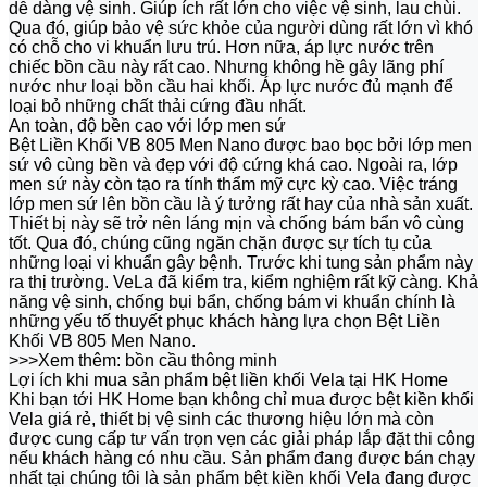
dễ dàng vệ sinh. Giúp ích rất lớn cho việc vệ sinh, lau chùi.
Qua đó, giúp bảo vệ sức khỏe của người dùng rất lớn vì khó
có chỗ cho vi khuẩn lưu trú. Hơn nữa, áp lực nước trên
chiếc bồn cầu này rất cao. Nhưng không hề gây lãng phí
nước như loại bồn cầu hai khối. Áp lực nước đủ mạnh để
loại bỏ những chất thải cứng đầu nhất.
An toàn, độ bền cao với lớp men sứ
Bệt Liền Khối VB 805 Men Nano được bao bọc bởi lớp men
sứ vô cùng bền và đẹp với độ cứng khá cao. Ngoài ra, lớp
men sứ này còn tạo ra tính thẩm mỹ cực kỳ cao. Việc tráng
lớp men sứ lên bồn cầu là ý tưởng rất hay của nhà sản xuất.
Thiết bị này sẽ trở nên láng mịn và chống bám bẩn vô cùng
tốt. Qua đó, chúng cũng ngăn chặn được sự tích tụ của
những loại vi khuẩn gây bệnh. Trước khi tung sản phẩm này
ra thị trường. VeLa đã kiểm tra, kiểm nghiệm rất kỹ càng. Khả
năng vệ sinh, chống bụi bẩn, chống bám vi khuẩn chính là
những yếu tố thuyết phục khách hàng lựa chọn Bệt Liền
Khối VB 805 Men Nano.
>>>Xem thêm: bồn cầu thông minh
Lợi ích khi mua sản phẩm bệt liền khối Vela tại HK Home
Khi bạn tới HK Home bạn không chỉ mua được bệt kiền khối
Vela giá rẻ, thiết bị vệ sinh các thương hiệu lớn mà còn
được cung cấp tư vấn trọn vẹn các giải pháp lắp đặt thi công
nếu khách hàng có nhu cầu. Sản phẩm đang được bán chạy
nhất tại chúng tôi là sản phẩm bệt kiền khối Vela đang được