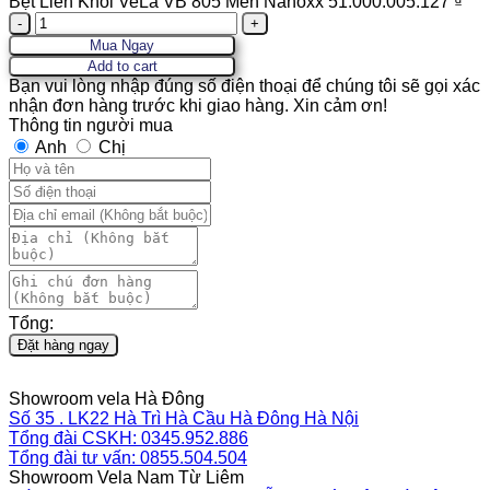
Bệt Liền Khối VeLa VB 805 Men Nanoxx
51.000.005.127
₫
Quantity
Mua Ngay
Add to cart
Bạn vui lòng nhập đúng số điện thoại để chúng tôi sẽ gọi xác
nhận đơn hàng trước khi giao hàng. Xin cảm ơn!
Thông tin người mua
Anh
Chị
Tổng:
Đặt hàng ngay
Showroom vela Hà Đông
Số 35 . LK22 Hà Trì Hà Cầu Hà Đông Hà Nội
Tổng đài CSKH: 0345.952.886
Tổng đài tư vấn: 0855.504.504
Showroom Vela Nam Từ Liêm