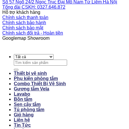
Số 57 Ngõ 24/2 Ngọc Trục Đại Mỗ Nam Từ Liêm Hà Nội
Tổng đài CSKH: 0327.646.872
Hỗ trợ khách hàng
Chính sách thanh toán
Chính sách bảo hành
Chính sách bảo mật
Chính sách đổi trả - Hoàn tiền
Googlemap Showroom
Search
for:
Thiết bị vệ sinh
Phụ kiện phòng tắm
Combo Thiết Bị Vệ Sinh
Gương tắm Vela
Lavabo
Bồn tắm
Sen cây tắm
Tủ phòng tắm
Giỏ hàng
Liên hệ
Tin Tức