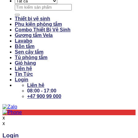
Search
for:
Thiết bị vệ sinh
Phụ kiện phòng tắm
Combo Thiết Bị Vệ Sinh
Gương tắm Vela
Lavabo
Bồn tắm
Sen cây tắm
Tủ phòng tắm
Giỏ hàng
Liên hệ
Tin Tức
Login
Liên hệ
08:00 - 17:00
+47 900 99 000
x
x
Login