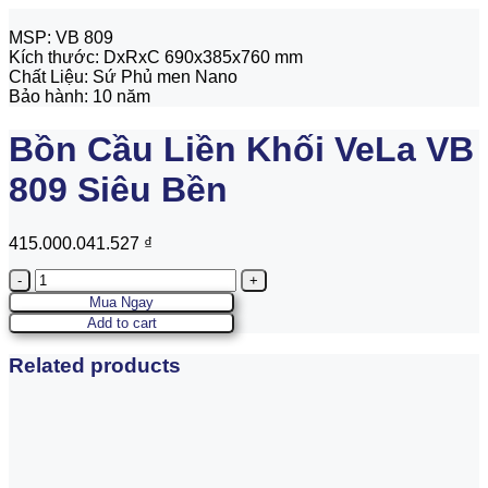
MSP: VB 809
Kích thước: DxRxC 690x385x760 mm
Chất Liệu: Sứ Phủ men Nano
Bảo hành: 10 năm
Bồn Cầu Liền Khối VeLa VB
809 Siêu Bền
415.000.041.527
₫
Quantity
Mua Ngay
Add to cart
Related products