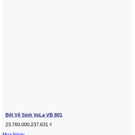
Bệt Vệ Sinh VeLa VB 801
23.760.000.237.631
₫
Mua Ngay