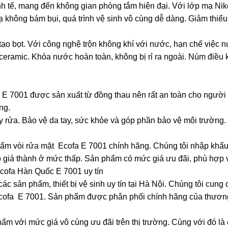
inh tế, mang đến không gian phòng tắm hiện đại. Với lớp mạ Ni
 không bám bụi, quá trình vệ sinh vô cùng dễ dàng. Giảm thiểu
tạo bọt. Với công nghệ trộn không khí với nước, hạn chế việc n
eramic. Khóa nước hoàn toàn, không bị rỉ ra ngoài. Núm điều 
a E 7001 được sản xuất từ đồng thau nên rất an toàn cho ngườ
ùng.
y rửa. Bảo vệ da tay, sức khỏe và góp phần bảo vệ môi trường.
ẩm vòi rửa mặt Ecofa E 7001 chính hãng. Chúng tôi nhập khẩu 
giá thành ở mức thấp. Sản phẩm có mức giá ưu đãi, phù hợp với
Ecofa Hàn Quốc E 7001 uy tín
c sản phẩm, thiết bị vệ sinh uy tín tại Hà Nội. Chúng tôi cung 
Ecofa E 7001. Sản phẩm được phân phối chính hãng của thương
 với mức giá vô cùng ưu đãi trên thị trường. Cùng với đó là 