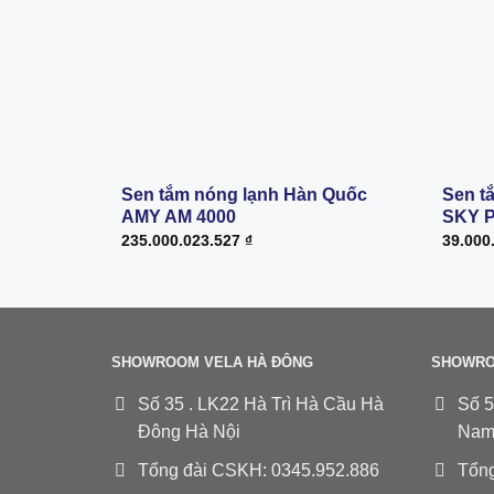
Sen tắm nóng lạnh Hàn Quốc
Sen t
AMY AM 4000
SKY 
235.000.023.527
₫
39.000
SHOWROOM VELA HÀ ĐÔNG
SHOWRO
Số 35 . LK22 Hà Trì Hà Cầu Hà
Số 5
Đông Hà Nội
Nam
Tổng đài CSKH: 0345.952.886
Tổng