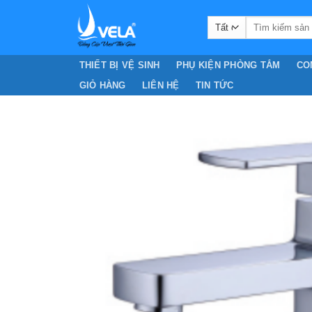
Chuyển
Search
đến
for:
nội
dung
THIẾT BỊ VỆ SINH
PHỤ KIỆN PHÒNG TẮM
CO
GIỎ HÀNG
LIÊN HỆ
TIN TỨC