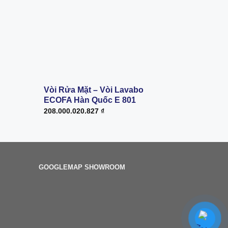
Vòi Rửa Mặt – Vòi Lavabo
Sen tắm 
ECOFA Hàn Quốc E 801
AMY AM 
208.000.020.827
₫
229.000.0
GOOGLEMAP SHOWROOM