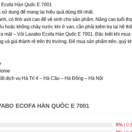
bo Ecofa Hàn Quốc E 7001
 sử dụng để mang lại hiệu quả dùng tốt nhất.
h, có tính axit cao để vệ sinh cho sản phẩm. Nâng cao tuổi th
u hoặc không chảy nước khi ở van, cần phải kiểm tra lại hệ th
 rửa mặt – Vòi Lavabo Ecofa Hàn Quốc E 7001. Đặc biệt khi mu
g và giá thành rẻ trên thị trường. Để mua sản phẩm trên, quý 
e
Home
ất dịch vụ Hà Trì 4 – Hà Cầu – Hà Đông – Hà Nội
VABO ECOFA HÀN QUỐC E 7001
0%
| 0 