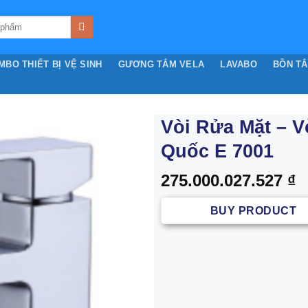
MBO THIẾT BỊ VỆ SINH
GƯƠNG TẮM VELA
LAVABO
BỒN T
Vòi Rửa Mặt – 
Quốc E 7001
275.000.027.527
₫
BUY PRODUCT