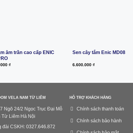
ắm âm trần cao cấp ENIC
Sen cây tắm Enic MD08
PRO
.000
₫
6.600.000
₫
OM VELA NAM TỪ LIÊM
HỖ TRỢ KHÁCH HÀNG
7 Ngõ 24/2 Ngọc Trục Đại Mỗ
Chính sách thanh toán
 Từ Liêm Hà Nội
Chính sách bảo hành
 đài CSKH: 0327.646.872
Chính sách bảo mật