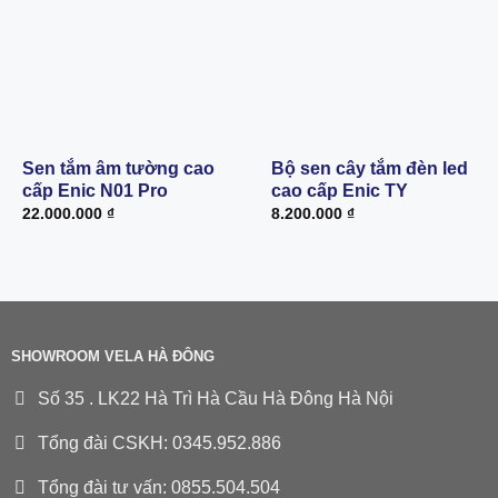
Sen tắm âm tường cao
Bộ sen cây tắm đèn led
cấp Enic N01 Pro
cao cấp Enic TY
22.000.000
₫
8.200.000
₫
SHOWROOM VELA HÀ ĐÔNG
Số 35 . LK22 Hà Trì Hà Cầu Hà Đông Hà Nội
Tổng đài CSKH: 0345.952.886
Tổng đài tư vấn: 0855.504.504