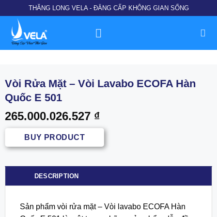
Chuyển
THĂNG LONG VELA - ĐẲNG CẤP KHÔNG GIAN SỐNG
đến
nội
dung
Vòi Rửa Mặt – Vòi Lavabo ECOFA Hàn
Quốc E 501
265.000.026.527
₫
BUY PRODUCT
DESCRIPTION
Sản phẩm vòi rửa mặt – Vòi lavabo ECOFA Hàn