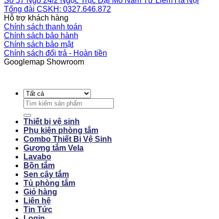
Số 57 Ngõ 24/2 Ngọc Trục Đại Mỗ Nam Từ Liêm Hà Nội
Tổng đài CSKH: 0327.646.872
Hỗ trợ khách hàng
Chính sách thanh toán
Chính sách bảo hành
Chính sách bảo mật
Chính sách đổi trả - Hoàn tiền
Googlemap Showroom
Search
for:
Thiết bị vệ sinh
Phụ kiện phòng tắm
Combo Thiết Bị Vệ Sinh
Gương tắm Vela
Lavabo
Bồn tắm
Sen cây tắm
Tủ phòng tắm
Giỏ hàng
Liên hệ
Tin Tức
Login