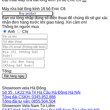
Máy rửa bát lồng kính 16 bộ Enic C6
Buy product
Bạn vui lòng nhập đúng số điện thoại để chúng tôi sẽ gọi xác
nhận đơn hàng trước khi giao hàng. Xin cảm ơn!
Thông tin người mua
Anh
Chị
Tổng:
Đặt hàng ngay
Showroom vela Hà Đông
Số 35 . LK22 Hà Trì Hà Cầu Hà Đông Hà Nội
Tổng đài CSKH: 0345.952.886
Tổng đài tư vấn: 0855.504.504
Showroom Vela Nam Từ Liêm