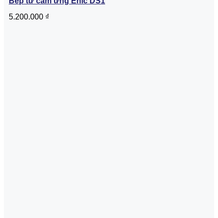
Bếp từ cảm ứng Enic DS1
5.200.000
₫