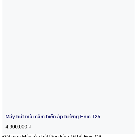
Máy hút mùi cảm biến áp tường Enic T25
4.900.000
₫
Đặt mua Máy rửa bát lồng kính 16 bộ Enic C6