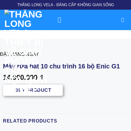
Chuyển
THĂNG LONG VELA - ĐẲNG CẤP KHÔNG GIAN SỐNG
đến
nội
dung
ĐẶT HÀNG NGAY
Máy rửa bát 10 chu trình 16 bộ Enic G1
14.900.000
₫
BUY PRODUCT
RELATED PRODUCTS