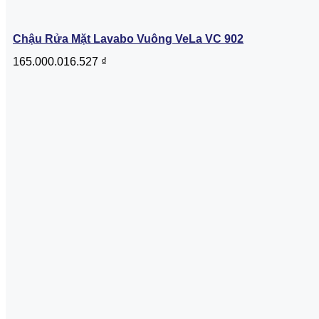
Chậu Rửa Mặt Lavabo Vuông VeLa VC 902
165.000.016.527
₫