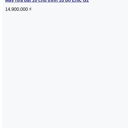
Máy rửa bát 10 chu trình 16 bộ Enic G1
14.900.000
₫