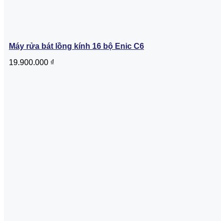
Máy rửa bát lồng kính 16 bộ Enic C6
19.900.000
₫