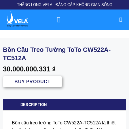
Chuyển
THĂNG LONG VELA - ĐẲNG CẤP KHÔNG GIAN SỐNG
đến
nội
dung
Bồn Cầu Treo Tường ToTo CW522A-
TC512A
30.000.000.331
₫
BUY PRODUCT
DESCRIPTION
Bồn cầu treo tường ToTo CW522A-TC512A là thiết