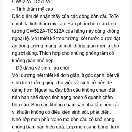
CW522A-TC512A
– Tính thẩm mỹ cao
Đặc điểm dễ nhận thấy của các dòng bồn cầu ToTo
chính là tính thẩm mỹ cao. Sản phẩm bồn cầu treo
tường CW522A-TC512A của hãng này cũng không
ngoại lệ. Với thiết kế treo tường, két nước được đặt
ẩn trong tường mang lại một không gian mới lạ cho
người dùng. Thích hợp cho những phòng tắm có
không gian nhỏ hẹp.
– Dễ dàng vệ sinh, lau chùi
Với đường nét thiết kế đơn giản, ít góc cạnh, bệt vệ
sinh treo tường giúp cho việc vệ sinh trở nên dễ
dàng hơn. Ngoài ra, đáy bồn cầu không chạm đất
nên hạn chế được tình trạng hoen ố quanh chân
bồn cầu. Bồn cầu không chạm sàn nhà tắm nên các
vi khuẩn không có điều kiện sinh sôi, phát triển.
Nhờ lớp men phủ Nano mà bồn cầu có khả năng
chống bám bẩn hiệu quả. Lớp men sáng bóng, trơn