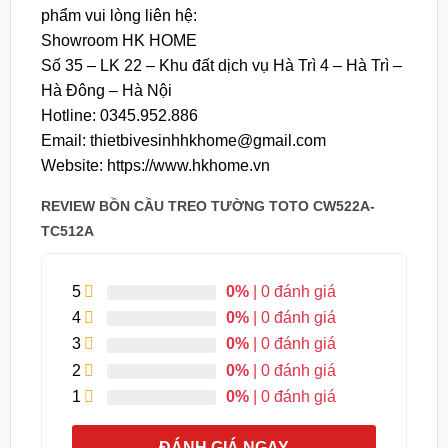
phẩm vui lòng liên hệ:
Showroom HK HOME
Số 35 – LK 22 – Khu đất dịch vụ Hà Trì 4 – Hà Trì –
Hà Đông – Hà Nội
Hotline: 0345.952.886
Email: thietbivesinhhkhome@gmail.com
Website: https://www.hkhome.vn
REVIEW BỒN CẦU TREO TƯỜNG TOTO CW522A-
TC512A
5
0%
| 0 đánh giá
4
0%
| 0 đánh giá
3
0%
| 0 đánh giá
2
0%
| 0 đánh giá
1
0%
| 0 đánh giá
ĐÁNH GIÁ NGAY