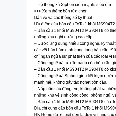
– Hệ thống xả Siphon siêu mạnh, siêu êm
>>> Xem thêm: bồn rửa chén
Bản vẽ và các thông số kỹ thuật
Ưu điểm của bồn cầu ToTo 1 khối MS904T
– Bàn cầu 1 khối MS904T2 MS904T8 có thiết 
những khu nghỉ dưỡng cao cấp.
– Được ứng dụng nhiều công nghệ, kỹ thuật t
các vết bẩn bám dính trong lòng bàn cầu. Đ
chỉ ngăn ngừa sự phát triển của các loại vi
– Công nghệ xả rửa Tornado của bồn cầu giú
– Bàn cầu 1 khối MS904T2 MS904T8 có kích 
– Công nghệ xả Siphon giúp tiết kiệm nước m
mạnh mẽ, không gây tắc nghẹt bồn cầu.
– Nắp bồn cầu đóng êm, không phát ra những
những khu vệ sinh công cộng, phòng ngủ, 
– Bàn cầu 1 khối MS904T2 MS904T8 của ToTo 
Địa chỉ cung cấp bồn cầu ToTo 1 khối MS904
HK Home được biết đến là đơn vị cung cấp cá