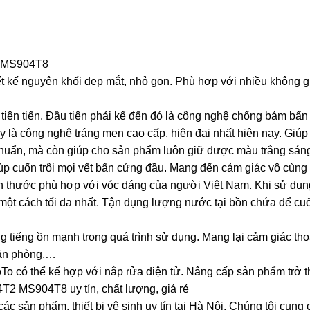
2 MS904T8
kế nguyên khối đẹp mắt, nhỏ gọn. Phù hợp với nhiều không gia
iên tiến. Đầu tiên phải kể đến đó là công nghệ chống bám bẩn C
ây là công nghệ tráng men cao cấp, hiện đại nhất hiện nay. Gi
 khuẩn, mà còn giúp cho sản phẩm luôn giữ được màu trắng sáng 
p cuốn trôi mọi vết bẩn cứng đầu. Mang đến cảm giác vô cùng 
thước phù hợp với vóc dáng của người Việt Nam. Khi sử dụng t
ột cách tối đa nhất. Tận dụng lượng nước tại bồn chứa để cuốn 
 tiếng ồn mạnh trong quá trình sử dụng. Mang lại cảm giác th
văn phòng,…
có thể kế hợp với nắp rửa điện tử. Nâng cấp sản phẩm trở thàn
T2 MS904T8 uy tín, chất lượng, giá rẻ
c sản phẩm, thiết bị vệ sinh uy tín tại Hà Nội. Chúng tôi cung 