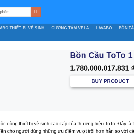
MBO THIẾT BỊ VỆ SINH
GƯƠNG TẮM VELA
LAVABO
BỒN T
Bồn Cầu ToTo 1
1.780.000.017.831
BUY PRODUCT
dòng thiết bị vệ sinh cao cấp của thương hiệu ToTo. Đây là th
g đến cho người dùng những ưu điểm vượt trội hơn hẳn so với c