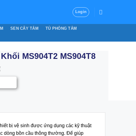
Login
ẮM
SEN CÂY TẮM
TỦ PHÒNG TẮM
 Khối MS904T2 MS904T8
₫
iết bị vệ sinh được ứng dụng các kỹ thuật
ác dòng bồn cầu thông thường. Để giúp