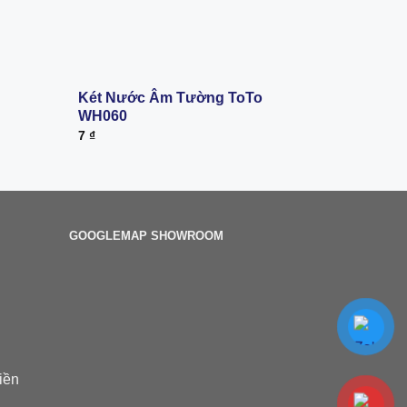
Két Nước Âm Tường ToTo
Bệt Vệ S
WH060
CS350DT
7
₫
4.693.000
GOOGLEMAP SHOWROOM
iền