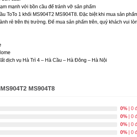
hạm mạnh với bồn cầu để tránh vỡ sản phẩm
n cầu ToTo 1 khối MS904T2 MS904T8. Đặc biệt khi mua sản ph
hành rẻ trên thị trường. Để mua sản phẩm trên, quý khách vui 
e
Home
ất dịch vụ Hà Trì 4 – Hà Cầu – Hà Đông – Hà Nội
 MS904T2 MS904T8
0%
| 0 
0%
| 0 
0%
| 0 
0%
| 0 