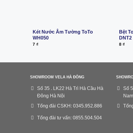
Két Nước Âm Tường ToTo
Bệt T
WH050
DNT2
7
₫
8
₫
SHOWROOM VELA HÀ ĐÔNG
SHOWRO
Số 35 . LK22 Hà Trì Hà Cầu Hà
Số 5
Đông Hà Nội
Nam
Tổng đài CSKH: 0345.952.886
Tổng
Tổng đài tư vấn: 0855.504.504