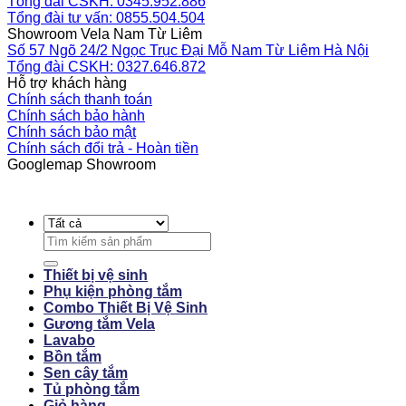
Tổng đài CSKH: 0345.952.886
Tổng đài tư vấn: 0855.504.504
Showroom Vela Nam Từ Liêm
Số 57 Ngõ 24/2 Ngọc Trục Đại Mỗ Nam Từ Liêm Hà Nội
Tổng đài CSKH: 0327.646.872
Hỗ trợ khách hàng
Chính sách thanh toán
Chính sách bảo hành
Chính sách bảo mật
Chính sách đổi trả - Hoàn tiền
Googlemap Showroom
Search
for:
Thiết bị vệ sinh
Phụ kiện phòng tắm
Combo Thiết Bị Vệ Sinh
Gương tắm Vela
Lavabo
Bồn tắm
Sen cây tắm
Tủ phòng tắm
Giỏ hàng