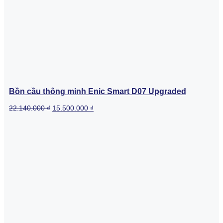
Bồn cầu thông minh Enic Smart D07 Upgraded
Original
Current
22.140.000
₫
15.500.000
₫
price
price
was:
is:
22.140.000 ₫.
15.500.000 ₫.