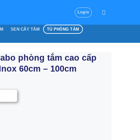
Login
ẮM
SEN CÂY TẮM
TỦ PHÒNG TẮM
vabo phòng tắm cao cấp
 Inox 60cm – 100cm