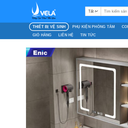
Chuyển
Search
đến
for:
nội
dung
THIẾT BỊ VỆ SINH
PHỤ KIỆN PHÒNG TẮM
CO
GIỎ HÀNG
LIÊN HỆ
TIN TỨC