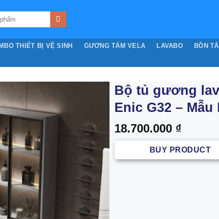
MBO THIẾT BỊ VỆ SINH
GƯƠNG TẮM VELA
LAVABO
BỒN T
Bộ tủ gương la
Enic G32 – Mẫu
18.700.000
₫
BUY PRODUCT