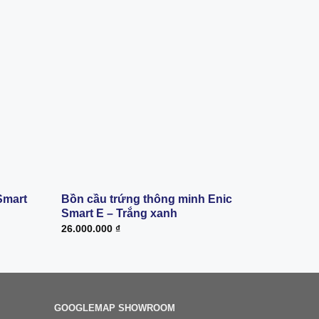
Smart
Bồn cầu trứng thông minh Enic
Bồn cầu 
Smart E – Trắng xanh
D Pro
26.000.000
₫
15.900.00
GOOGLEMAP SHOWROOM