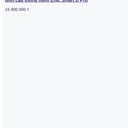
Bồn cầu thông minh Enic Smart D Pro
15.900.000
₫