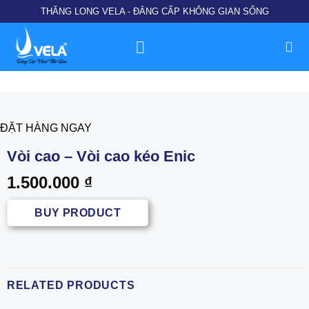
Chuyển
THĂNG LONG VELA - ĐẲNG CẤP KHÔNG GIAN SỐNG
đến
nội
dung
ĐẶT HÀNG NGAY
Vòi cao – Vòi cao kéo Enic
1.500.000
₫
BUY PRODUCT
RELATED PRODUCTS