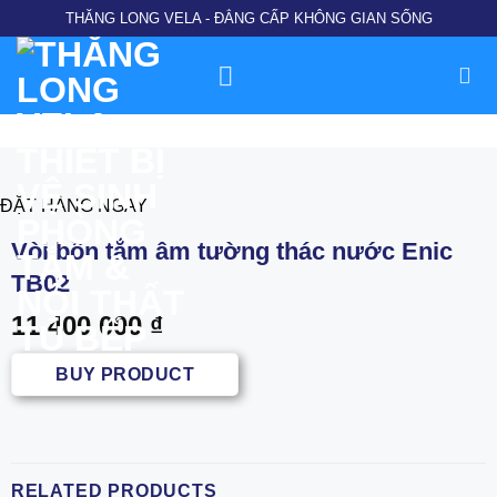
Chuyển
THĂNG LONG VELA - ĐẲNG CẤP KHÔNG GIAN SỐNG
đến
nội
dung
ĐẶT HÀNG NGAY
Vòi bồn tắm âm tường thác nước Enic
TB02
11.400.000
₫
BUY PRODUCT
RELATED PRODUCTS