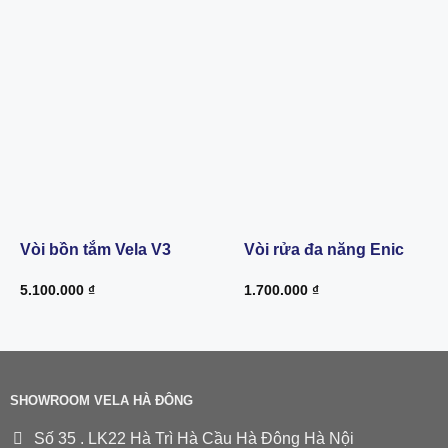
Vòi bồn tắm Vela V3
Vòi rửa đa năng Enic
5.100.000
₫
1.700.000
₫
SHOWROOM VELA HÀ ĐÔNG
Số 35 . LK22 Hà Trì Hà Cầu Hà Đông Hà Nội