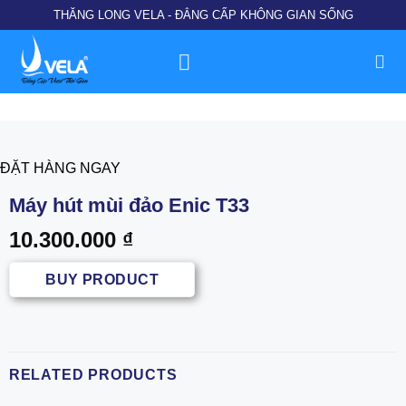
Chuyển
THĂNG LONG VELA - ĐẲNG CẤP KHÔNG GIAN SỐNG
đến
nội
dung
ĐẶT HÀNG NGAY
Máy hút mùi đảo Enic T33
10.300.000
₫
BUY PRODUCT
RELATED PRODUCTS