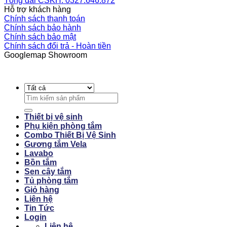
Tổng đài CSKH: 0327.646.872
Hỗ trợ khách hàng
Chính sách thanh toán
Chính sách bảo hành
Chính sách bảo mật
Chính sách đổi trả - Hoàn tiền
Googlemap Showroom
Search
for:
Thiết bị vệ sinh
Phụ kiện phòng tắm
Combo Thiết Bị Vệ Sinh
Gương tắm Vela
Lavabo
Bồn tắm
Sen cây tắm
Tủ phòng tắm
Giỏ hàng
Liên hệ
Tin Tức
Login
Liên hệ