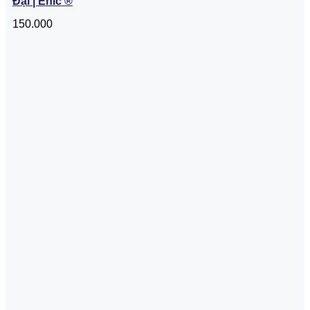
Đại | Enic ®
150.000