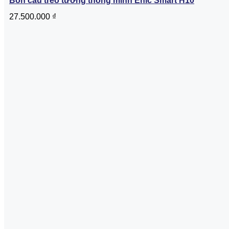
Bồn cầu treo tường thông minh Enic Smart H10
27.500.000
₫