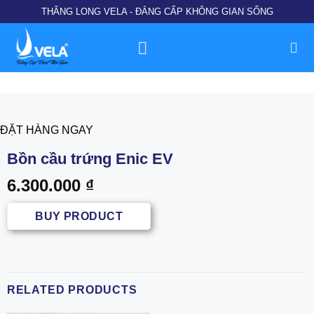
Chuyển
THĂNG LONG VELA - ĐẲNG CẤP KHÔNG GIAN SỐNG
đến
nội
dung
ĐẶT HÀNG NGAY
Bồn cầu trứng Enic EV
6.300.000
₫
BUY PRODUCT
RELATED PRODUCTS